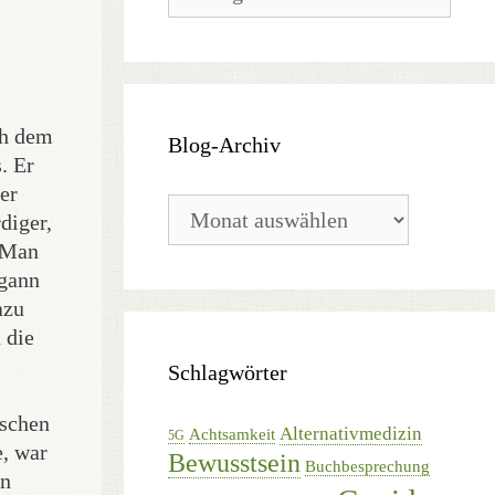
Kategorien
ph dem
Blog-Archiv
. Er
er
Blog-
diger,
Archiv
. Man
egann
azu
 die
Schlagwörter
ischen
Alternativmedizin
Achtsamkeit
5G
e, war
Bewusstsein
Buchbesprechung
in