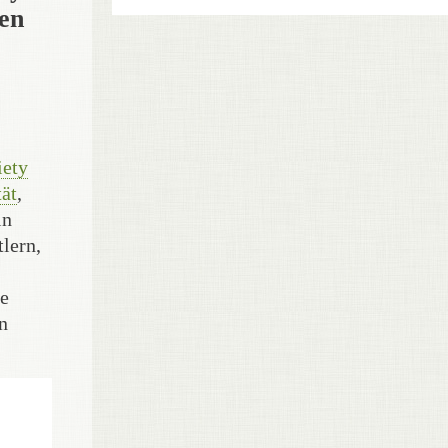
uen
iety
ät
,
in
lern,
ne
n