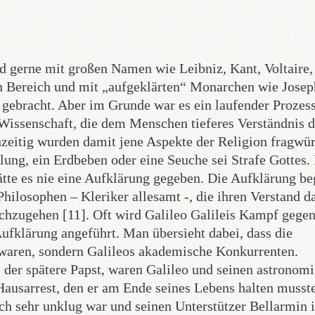
rd gerne mit großen Namen wie Leibniz, Kant, Voltaire,
n Bereich und mit „aufgeklärten“ Monarchen wie Jose
gebracht. Aber im Grunde war es ein laufender Prozess
Wissenschaft, die dem Menschen tieferes Verständnis d
zeitig wurden damit jene Aspekte der Religion fragwür
llung, ein Erdbeben oder eine Seuche sei Strafe Gottes
hätte es nie eine Aufklärung gegeben. Die Aufklärung b
hilosophen – Kleriker allesamt -, die ihren Verstand d
chzugehen [11]. Oft wird Galileo Galileis Kampf gegen
Aufklärung angeführt. Man übersieht dabei, dass die
 waren, sondern Galileos akademische Konkurrenten.
der spätere Papst, waren Galileo und seinen astronom
ausarrest, den er am Ende seines Lebens halten musst
sch sehr unklug war und seinen Unterstützer Bellarmin 