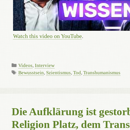
Watch this video on YouTube
.
Kategorien
Videos
,
Interview
Schlagwörter
Bewusstsein
,
Szientismus
,
Tod
,
Transhumanismus
Die Aufklärung ist gesto
Religion Platz, dem Tra