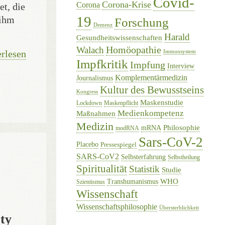
Covid-
Corona-Krise
Corona
et, die
19
 ihm
Forschung
Demenz
Harald
Gesundheitswissenschaften
Homöopathie
Walach
rlesen
Immunsystem
Impfkritik
Impfung
Interview
Komplementärmedizin
Journalismus
Kultur des Bewusstseins
Kongress
Maskenstudie
Lockdown
Maskenpflicht
Medienkompetenz
Maßnahmen
Medizin
Philosophie
mRNA
modRNA
Sars-CoV-2
Placebo
Pressespiegel
SARS-CoV2
Selbsterfahrung
Selbstheilung
Spiritualität
Statistik
Studie
WHO
Transhumanismus
Szientismus
Wissenschaft
Wissenschaftsphilosophie
Übersterblichkeit
ty