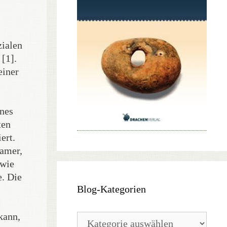
zialen
[1].
einer
ines
ten
ert.
samer,
 wie
e. Die
Blog-Kategorien
kann,
Blog-