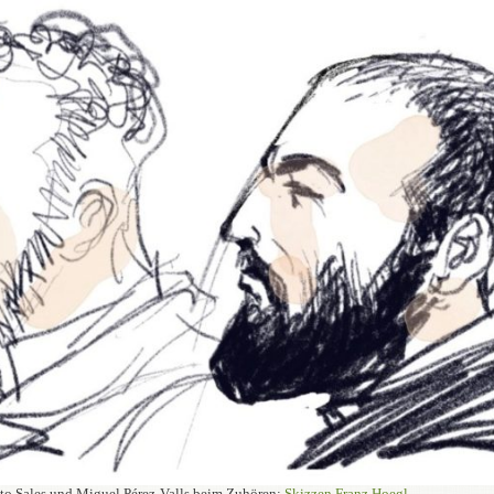
to Sales und Miguel Pérez-Valls beim Zuhören;
Skizzen Franz Hoegl