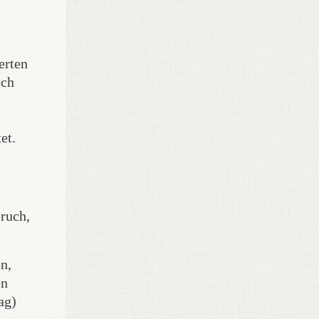
erten
ich
et.
ruch,
n,
en
ag)