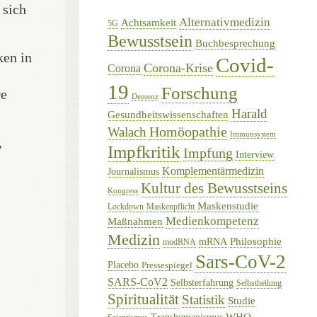
 sich
Alternativmedizin
Achtsamkeit
5G
Bewusstsein
Buchbesprechung
ken in
Covid-
Corona-Krise
Corona
19
Forschung
re
Demenz
Harald
Gesundheitswissenschaften
Homöopathie
Walach
Immunsystem
,
Impfkritik
Impfung
Interview
Komplementärmedizin
Journalismus
Kultur des Bewusstseins
Kongress
Maskenstudie
Lockdown
Maskenpflicht
Medienkompetenz
Maßnahmen
Medizin
Philosophie
mRNA
modRNA
Sars-CoV-2
Placebo
Pressespiegel
SARS-CoV2
Selbsterfahrung
Selbstheilung
Spiritualität
Statistik
Studie
WHO