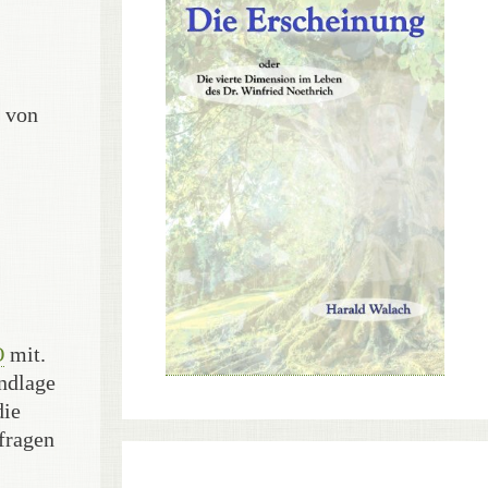
g von
O
mit.
undlage
die
nfragen