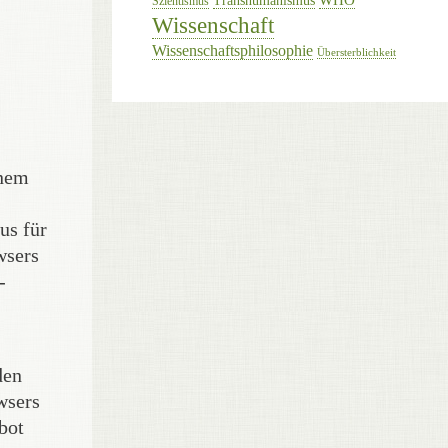
Transhumanismus
Szientismus
Wissenschaft
Wissenschaftsphilosophie
Übersterblichkeit
inem
us für
wsers
-
den
wsers
bot