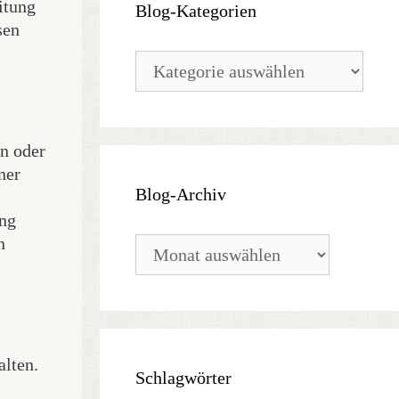
itung
Blog-Kategorien
sen
Blog-
Kategorien
n oder
ner
Blog-Archiv
ung
n
Blog-
Archiv
alten.
Schlagwörter