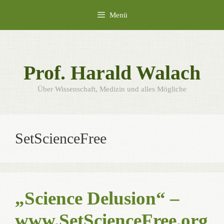
Zum
Menü
Inhalt
springen
Prof. Harald Walach
Über Wissenschaft, Medizin und alles Mögliche
SetScienceFree
„Science Delusion“ –
www.SetScienceFree.org