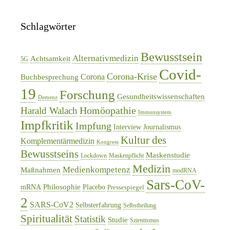
Schlagwörter
Bewusstsein
Alternativmedizin
Achtsamkeit
5G
Covid-
Corona-Krise
Corona
Buchbesprechung
19
Forschung
Gesundheitswissenschaften
Demenz
Homöopathie
Harald Walach
Immunsystem
Impfkritik
Impfung
Interview
Journalismus
Kultur des
Komplementärmedizin
Kongress
Bewusstseins
Maskenstudie
Lockdown
Maskenpflicht
Medizin
Medienkompetenz
Maßnahmen
modRNA
Sars-CoV-
Philosophie
mRNA
Placebo
Pressespiegel
2
SARS-CoV2
Selbsterfahrung
Selbstheilung
Spiritualität
Statistik
Studie
Szientismus