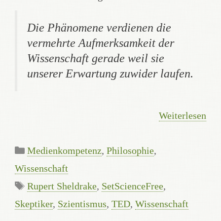
Die Phänomene verdienen die
vermehrte Aufmerksamkeit der
Wissenschaft
gerade weil
sie
unserer Erwartung zuwider laufen.
Weiterlesen
Kategorien
Medienkompetenz
,
Philosophie
,
Wissenschaft
Schlagwörter
Rupert Sheldrake
,
SetScienceFree
,
Skeptiker
,
Szientismus
,
TED
,
Wissenschaft