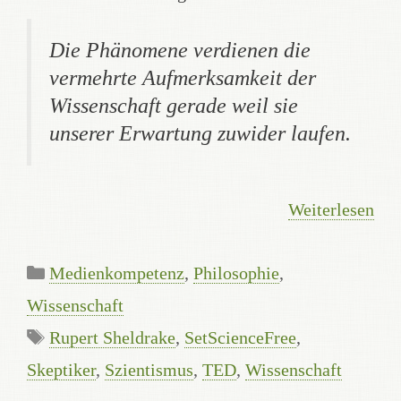
Die Phänomene verdienen die
vermehrte Aufmerksamkeit der
Wissenschaft
gerade weil
sie
unserer Erwartung zuwider laufen.
Weiterlesen
Kategorien
Medienkompetenz
,
Philosophie
,
Wissenschaft
Schlagwörter
Rupert Sheldrake
,
SetScienceFree
,
Skeptiker
,
Szientismus
,
TED
,
Wissenschaft