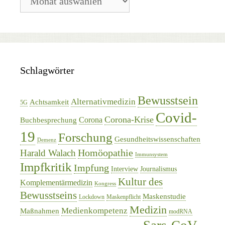
Archiv
Schlagwörter
Bewusstsein
Alternativmedizin
Achtsamkeit
5G
Covid-
Corona-Krise
Corona
Buchbesprechung
19
Forschung
Gesundheitswissenschaften
Demenz
Homöopathie
Harald Walach
Immunsystem
Impfkritik
Impfung
Interview
Journalismus
Kultur des
Komplementärmedizin
Kongress
Bewusstseins
Maskenstudie
Lockdown
Maskenpflicht
Medizin
Medienkompetenz
Maßnahmen
modRNA