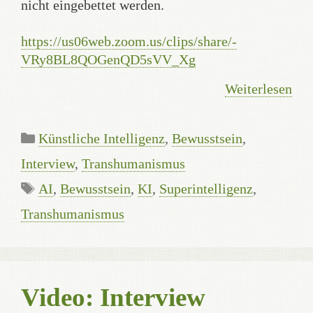
nicht eingebettet werden.
https://us06web.zoom.us/clips/share/-
VRy8BL8QOGenQD5sVV_Xg
Weiterlesen
Kategorien
Künstliche Intelligenz
,
Bewusstsein
,
Interview
,
Transhumanismus
Schlagwörter
AI
,
Bewusstsein
,
KI
,
Superintelligenz
,
Transhumanismus
Video: Interview