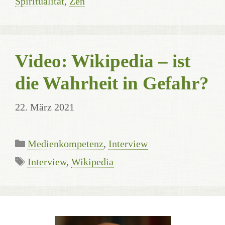
Spiritualität
,
Zen
Video: Wikipedia – ist
die Wahrheit in Gefahr?
22. März 2021
Kategorien
Medienkompetenz
,
Interview
Schlagwörter
Interview
,
Wikipedia