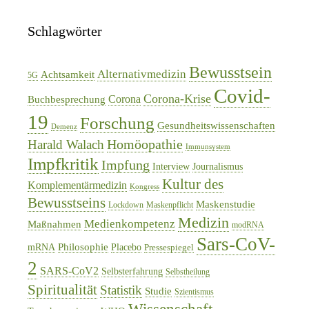
Schlagwörter
Bewusstsein
Alternativmedizin
Achtsamkeit
5G
Covid-
Corona-Krise
Corona
Buchbesprechung
19
Forschung
Gesundheitswissenschaften
Demenz
Homöopathie
Harald Walach
Immunsystem
Impfkritik
Impfung
Interview
Journalismus
Kultur des
Komplementärmedizin
Kongress
Bewusstseins
Maskenstudie
Lockdown
Maskenpflicht
Medizin
Medienkompetenz
Maßnahmen
modRNA
Sars-CoV-
Philosophie
mRNA
Placebo
Pressespiegel
2
SARS-CoV2
Selbsterfahrung
Selbstheilung
Spiritualität
Statistik
Studie
Szientismus