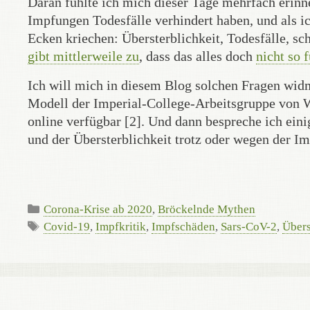
Daran fühlte ich mich dieser Tage mehrfach erinne
Impfungen Todesfälle verhindert haben, und als ic
Ecken kriechen: Übersterblichkeit, Todesfälle, 
gibt mittlerweile zu
, dass das alles doch
nicht so 
Ich will mich in diesem Blog solchen Fragen wid
Modell der Imperial-College-Arbeitsgruppe von W
online verfügbar [2]. Und dann bespreche ich e
und der Übersterblichkeit trotz oder wegen der I
Kategorien
Corona-Krise ab 2020
,
Bröckelnde Mythen
Schlagwörter
Covid-19
,
Impfkritik
,
Impfschäden
,
Sars-CoV-2
,
Übers