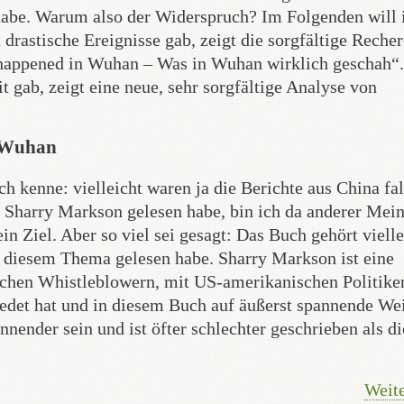
t habe. Warum also der Widerspruch? Im Folgenden will 
 drastische Ereignisse gab, zeigt die sorgfältige Reche
happened in Wuhan – Was in Wuhan wirklich geschah“.
t gab, zeigt eine neue, sehr sorgfältige Analyse von
n Wuhan
h kenne: vielleicht waren ja die Berichte aus China fa
on Sharry Markson gelesen habe, bin ich da anderer Mei
in Ziel. Aber so viel sei gesagt: Das Buch gehört vielle
zu diesem Thema gelesen habe. Sharry Markson ist eine
sischen Whistleblowern, mit US-amerikanischen Politike
redet hat und in diesem Buch auf äußerst spannende We
nender sein und ist öfter schlechter geschrieben als di
Weite