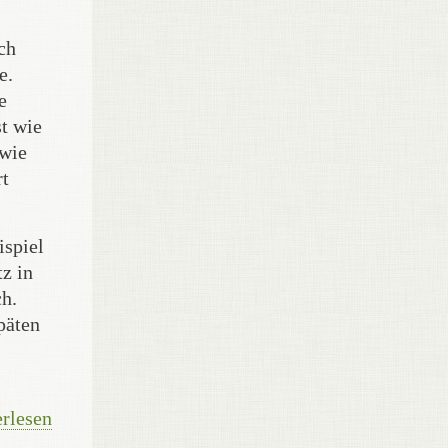
ch
e.
e
st wie
 wie
rt
ispiel
z in
ch.
päten
rlesen