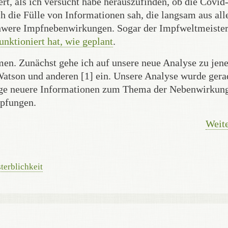
rt, als ich versucht habe herauszufinden, ob die Covid
h die Fülle von Informationen sah, die langsam aus all
schwere Impfnebenwirkungen. Sogar der Impfweltmeiste
funktioniert hat, wie geplant
.
men. Zunächst gehe ich auf unsere neue Analyse zu jen
atson und anderen [1] ein. Unsere Analyse wurde gera
inige neuere Informationen zum Thema der Nebenwirkun
mpfungen.
Weite
terblichkeit