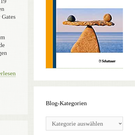
-19
en
r Gates
em
de
gen
rlesen
Blog-Kategorien
Blog-
Kategorien