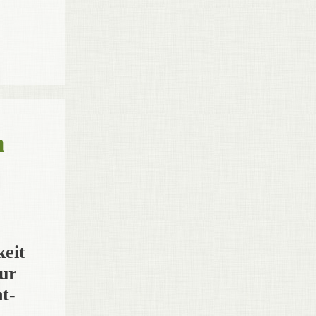
h
keit
ur
t-