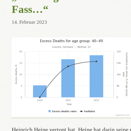
Fass…“
14. Februar 2023
Heinrich Heine vertont hat. Heine hat darin seine 