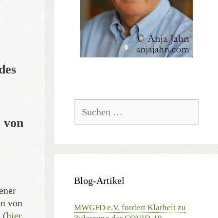
des
Suchen
nach:
e von
Blog-Artikel
jener
en von
MWGFD e.V. fordert Klarheit zu
 (
hier