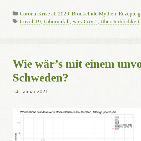
Kategorien
Corona-Krise ab 2020
,
Bröckelnde Mythen
,
Rezepte g
Schlagwörter
Covid-19
,
Laborunfall
,
Sars-CoV-2
,
Übersterblichkeit
Wie wär’s mit einem unv
Schweden?
14. Januar 2021