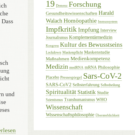
19
Forschung
ich
Demenz
Harald
rche
Gesundheitswissenschaften
Homöopathie
Walach
 Dass
Immunsystem
Impfkritik
Impfung
Interview
Komplementärmedizin
Journalismus
Kultur des Bewusstseins
Kongress
Maskenstudie
Lockdown
Maskenpflicht
Medienkompetenz
Maßnahmen
lsch
Medizin
Philosophie
mRNA
modRNA
nung
Sars-CoV-2
Placebo
Pressespiegel
icht
SARS-CoV2
Selbsterfahrung
Selbstheilung
Spiritualität
Statistik
Studie
rn und
WHO
Transhumanismus
Szientismus
ise
Wissenschaft
eses
Wissenschaftsphilosophie
Übersterblichkeit
rlesen