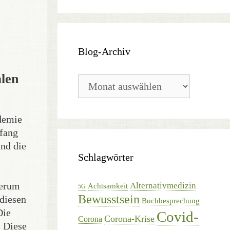
Blog-Archiv
alen
Blog-
Archiv
demie
nfang
nd die
Schlagwörter
derum
Alternativmedizin
Achtsamkeit
5G
Bewusstsein
diesen
Buchbesprechung
Die
Covid-
Corona-Krise
Corona
. Diese