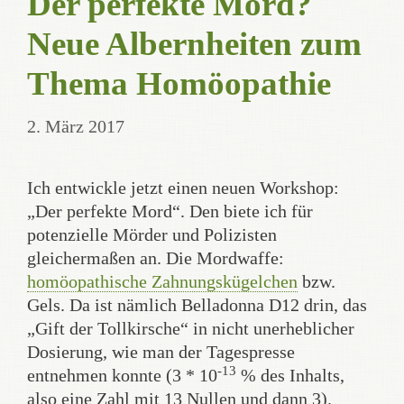
Der perfekte Mord?
Neue Albernheiten zum
Thema Homöopathie
2. März 2017
Ich entwickle jetzt einen neuen Workshop:
„Der perfekte Mord“. Den biete ich für
potenzielle Mörder und Polizisten
gleichermaßen an. Die Mordwaffe:
homöopathische Zahnungskügelchen
bzw.
Gels. Da ist nämlich Belladonna D12 drin, das
„Gift der Tollkirsche“ in nicht unerheblicher
Dosierung, wie man der Tagespresse
-13
entnehmen konnte (3 * 10
% des Inhalts,
also eine Zahl mit 13 Nullen und dann 3).