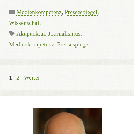
Kategorien
Medienkompetenz
,
Pressespiegel
,
Wissenschaft
Schlagwörter
Akupunktur
,
Journalismus
,
Medienkompetenz
,
Pressespiegel
Seite
Seite
1
2
Weiter