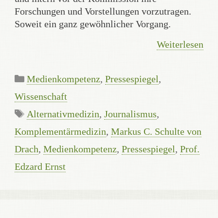
Forschungen und Vorstellungen vorzutragen.
Soweit ein ganz gewöhnlicher Vorgang.
Weiterlesen
Kategorien
Medienkompetenz
,
Pressespiegel
,
Wissenschaft
Schlagwörter
Alternativmedizin
,
Journalismus
,
Komplementärmedizin
,
Markus C. Schulte von
Drach
,
Medienkompetenz
,
Pressespiegel
,
Prof.
Edzard Ernst