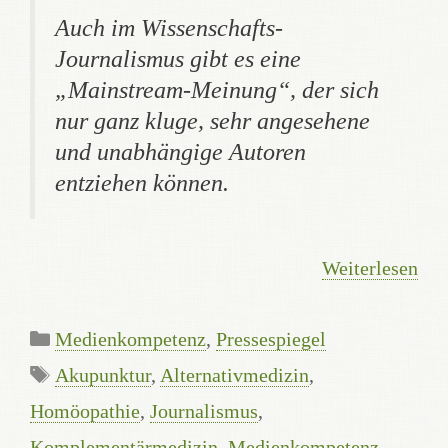
Auch im Wissenschafts-
Journalismus gibt es eine
„Mainstream-Meinung“, der sich
nur ganz kluge, sehr angesehene
und unabhängige Autoren
entziehen können.
Weiterlesen
Kategorien
Medienkompetenz
,
Pressespiegel
Schlagwörter
Akupunktur
,
Alternativmedizin
,
Homöopathie
,
Journalismus
,
Komplementärmedizin
,
Medienkompetenz
,