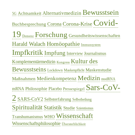
Bewusstsein
Alternativmedizin
Achtsamkeit
5G
Covid-
Corona-Krise
Corona
Buchbesprechung
19
Forschung
Gesundheitswissenschaften
Demenz
Homöopathie
Harald Walach
Immunsystem
Impfkritik
Impfung
Interview
Journalismus
Kultur des
Komplementärmedizin
Kongress
Bewusstseins
Maskenstudie
Lockdown
Maskenpflicht
Medizin
Medienkompetenz
Maßnahmen
modRNA
Sars-CoV-
Philosophie
mRNA
Placebo
Pressespiegel
2
SARS-CoV2
Selbsterfahrung
Selbstheilung
Spiritualität
Statistik
Studie
Szientismus
Wissenschaft
WHO
Transhumanismus
Wissenschaftsphilosophie
Übersterblichkeit