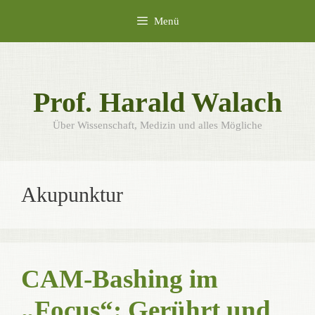
Zum
Menü
Inhalt
springen
Prof. Harald Walach
Über Wissenschaft, Medizin und alles Mögliche
Akupunktur
CAM-Bashing im
„Focus“: Gerührt und