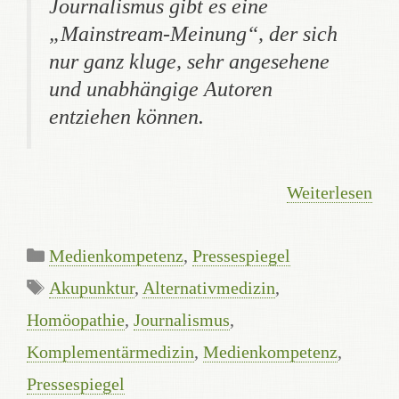
Journalismus gibt es eine
„Mainstream-Meinung“, der sich
nur ganz kluge, sehr angesehene
und unabhängige Autoren
entziehen können.
Weiterlesen
Kategorien
Medienkompetenz
,
Pressespiegel
Schlagwörter
Akupunktur
,
Alternativmedizin
,
Homöopathie
,
Journalismus
,
Komplementärmedizin
,
Medienkompetenz
,
Pressespiegel