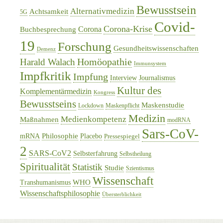
Bewusstsein
Alternativmedizin
Achtsamkeit
5G
Covid-
Corona-Krise
Corona
Buchbesprechung
19
Forschung
Gesundheitswissenschaften
Demenz
Homöopathie
Harald Walach
Immunsystem
Impfkritik
Impfung
Interview
Journalismus
Kultur des
Komplementärmedizin
Kongress
Bewusstseins
Maskenstudie
Lockdown
Maskenpflicht
Medizin
Medienkompetenz
Maßnahmen
modRNA
Sars-CoV-
Philosophie
mRNA
Placebo
Pressespiegel
2
SARS-CoV2
Selbsterfahrung
Selbstheilung
Spiritualität
Statistik
Studie
Szientismus
Wissenschaft
WHO
Transhumanismus
Wissenschaftsphilosophie
Übersterblichkeit