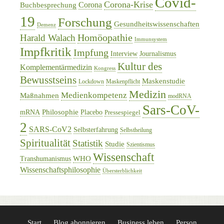
Covid-
Corona-Krise
Corona
Buchbesprechung
19
Forschung
Gesundheitswissenschaften
Demenz
Homöopathie
Harald Walach
Immunsystem
Impfkritik
Impfung
Interview
Journalismus
Kultur des
Komplementärmedizin
Kongress
Bewusstseins
Maskenstudie
Lockdown
Maskenpflicht
Medizin
Medienkompetenz
Maßnahmen
modRNA
Sars-CoV-
Philosophie
mRNA
Placebo
Pressespiegel
2
SARS-CoV2
Selbsterfahrung
Selbstheilung
Spiritualität
Statistik
Studie
Szientismus
Wissenschaft
WHO
Transhumanismus
Wissenschaftsphilosophie
Übersterblichkeit
Start
Blog abonnieren
Business leben
Person