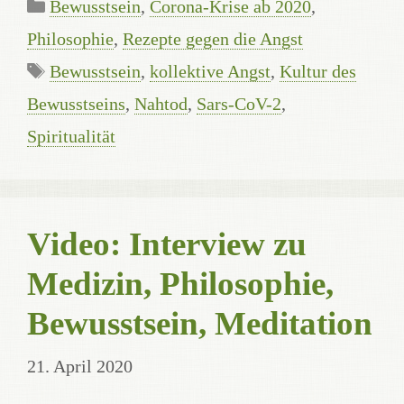
Kategorien
Bewusstsein
,
Corona-Krise ab 2020
,
Philosophie
,
Rezepte gegen die Angst
Schlagwörter
Bewusstsein
,
kollektive Angst
,
Kultur des
Bewusstseins
,
Nahtod
,
Sars-CoV-2
,
Spiritualität
Video: Interview zu
Medizin, Philosophie,
Bewusstsein, Meditation
21. April 2020