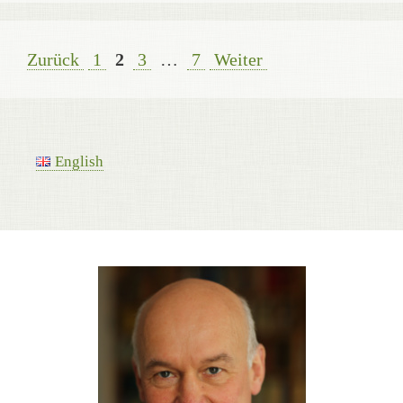
Seite
Seite
Seite
Seite
Zurück
1
2
3
…
7
Weiter
English