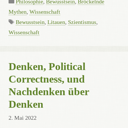
Kategorien
Philosophie
,
Bewusstsein
,
Bröckelnde
Mythen
,
Wissenschaft
Schlagwörter
Bewusstsein
,
Litauen
,
Szientismus
,
Wissenschaft
Denken, Political
Correctness, und
Nachdenken über
Denken
2. Mai 2022