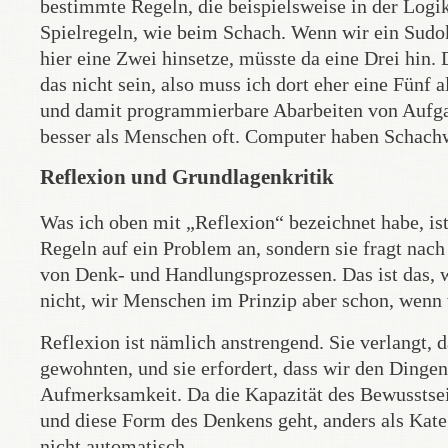
bestimmte Regeln, die beispielsweise in der Logik
Spielregeln, wie beim Schach. Wenn wir ein Sudo
hier eine Zwei hinsetze, müsste da eine Drei hin.
das nicht sein, also muss ich dort eher eine Fünf 
und damit programmierbare Abarbeiten von Aufgab
besser als Menschen oft. Computer haben Schach
Reflexion und Grundlagenkritik
Was ich oben mit „Reflexion“ bezeichnet habe, is
Regeln auf ein Problem an, sondern sie fragt nac
von Denk- und Handlungsprozessen. Das ist das, 
nicht, wir Menschen im Prinzip aber schon, wenn
Reflexion ist nämlich anstrengend. Sie verlangt, 
gewohnten, und sie erfordert, dass wir den Dingen
Aufmerksamkeit. Da die Kapazität des Bewusstseins
und diese Form des Denkens geht, anders als Kate
nicht automatisch.