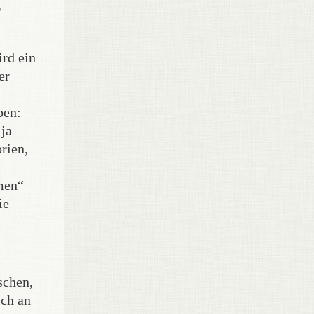
r
ird ein
er
ben:
 ja
rien,
men“
ie
schen,
ich an