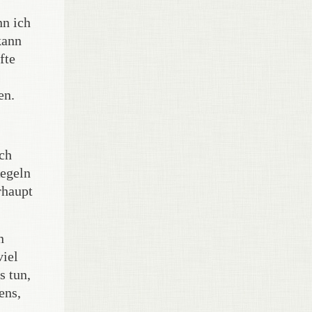
nn ich
kann
fte
en.
ach
Regeln
rhaupt
n
viel
s tun,
ens,