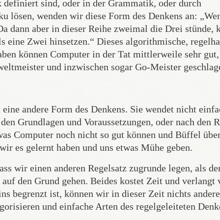
 definiert sind, oder in der Grammatik, oder durch
ku lösen, wenden wir diese Form des Denkens an: „We
 Da dann aber in dieser Reihe zweimal die Drei stünde, 
als eine Zwei hinsetzen.“ Dieses algorithmische, regelha
en können Computer in der Tat mittlerweile sehr gut,
weltmeister und inzwischen sogar Go-Meister geschlag
t eine andere Form des Denkens. Sie wendet nicht einf
h den Grundlagen und Voraussetzungen, oder nach den 
was Computer noch nicht so gut können und Büffel übe
 wir es gelernt haben und uns etwas Mühe geben.
dass wir einen anderen Regelsatz zugrunde legen, als de
 auf den Grund gehen. Beides kostet Zeit und verlangt 
 begrenzt ist, können wir in dieser Zeit nichts andere
gorisieren und einfache Arten des regelgeleiteten Denk