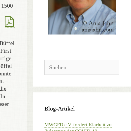
m 1500
 Büffel
First
rtige
Suchen
Büffel
nach:
onnte
n.
die
 In
eser
Blog-Artikel
MWGFD e.V. fordert Klarheit zu