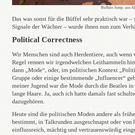
Buffalo Jump: aus Al
Das was sonst für die Büffel sehr praktisch war – s
Signale der Wächter – wurde ihnen nun zum Verh
Political Correctness
Wir Menschen sind auch Herdentiere, auch wenn wir
Regel rennen wir irgendwelchen Leithammeln hint
dann „Mode“, oder, im politischen Kontext „Politi
Gruppe oder einige bestimmende „Influencer“ geben
meiner Jugend war die Mode durch die Beatles in 
lange Haare. Ja, auch ich hatte damals fast schult
dazugehören.
Heute sind die politischen Moden andere als früh
bestimmt, in Talkrunden ausgeschnapst oder von h
einflussreich, mächtig und vertrauenswürdig eing