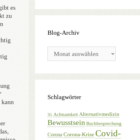
ibt es
kt zu
on
Blog-Archiv
chtig
Blog-
tig
Archiv
tung
“
Schlagwörter
r kann
Alternativmedizin
Achtsamkeit
5G
Bewusstsein
uer
Buchbesprechung
das,
Covid-
Corona-Krise
Corona
ignisse