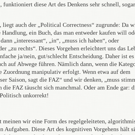
 funktioniert diese Art des Denkens sehr schnell, soga
 liegt auch der „Political Correctness“ zugrunde: Da w
 Handlung, ein Buch, das man entweder kaufen will od
 dann „interessant“, „in“, „muss ich haben“, oder
der „zu rechts“. Dieses Vorgehen erleichtert uns das Le
fache ja/nein, gut/schlecht Entscheidung. Daher ist es
 auch auf Abwege führen. Nämlich dann, wenn die Katego
die Zuordnung manipulativ erfolgt. Wenn etwa auf dem
ser Saison, sagt die FAZ“ und wir denken, „muss stim
h die FAZ täuscht sich manchmal. Oder am Ende gar: d
Politisch unkorrekt!
meinen wir eine Form des regelgeleiteten, algorithmi
 Aufgaben. Diese Art des kognitiven Vorgehens hält s