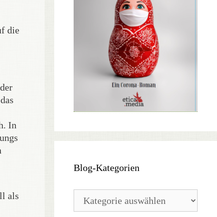
f die
 der
 das
h. In
Jungs
n
Blog-Kategorien
Blog-
l als
Kategorien