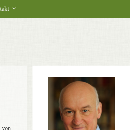
takt
h von