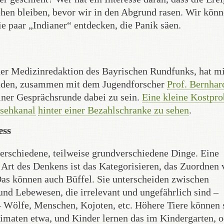
hen bleiben, bevor wir in den Abgrund rasen. Wir kön
die paar „Indianer“ entdecken, die Panik säen.
 der Medizinredaktion des Bayrischen Rundfunks, hat m
laden, zusammen mit dem Jugendforscher
Prof. Bernhar
ner Gesprächsrunde dabei zu sein.
Eine kleine Kostpro
sehkanal
hinter einer Bezahlschranke zu sehen
.
ess
rschiedene, teilweise grundverschiedene Dinge. Eine
 Art des Denkens ist das Kategorisieren, das Zuordnen 
Das können auch Büffel. Sie unterscheiden zwischen
d Lebewesen, die irrelevant und ungefährlich sind –
 Wölfe, Menschen, Kojoten, etc. Höhere Tiere können
imaten etwa, und Kinder lernen das im Kindergarten, o