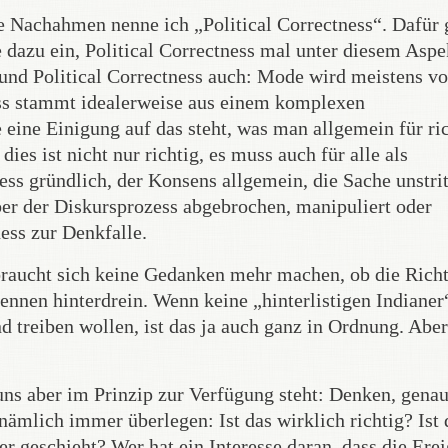
 Nachahmen nenne ich „Political Correctness“. Dafür g
e dazu ein, Political Correctness mal unter diesem Aspe
und Political Correctness auch: Mode wird meistens v
ess stammt idealerweise aus einem komplexen
 eine Einigung auf das steht, was man allgemein für ri
ies ist nicht nur richtig, es muss auch für alle als
ss gründlich, der Konsens allgemein, die Sache unstrit
ber der Diskursprozess abgebrochen, manipuliert oder
ness zur Denkfalle.
n braucht sich keine Gedanken mehr machen, ob die Rich
rennen hinterdrein. Wenn keine „hinterlistigen Indianer
d treiben wollen, ist das ja auch ganz in Ordnung. Abe
uns aber im Prinzip zur Verfügung steht: Denken, gena
ämlich immer überlegen: Ist das wirklich richtig? Ist 
r geschieht? Wer hat ein Interesse daran, dass die Ere