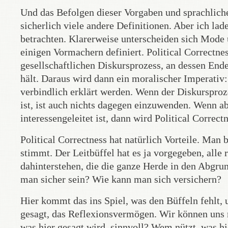
Und das Befolgen dieser Vorgaben und sprachliche
sicherlich viele andere Definitionen. Aber ich lad
betrachten. Klarerweise unterscheiden sich Mode 
einigen Vormachern definiert. Political Correctn
gesellschaftlichen Diskursprozess, an dessen Ende
hält. Daraus wird dann ein moralischer Imperativ: d
verbindlich erklärt werden. Wenn der Diskursproze
ist, ist auch nichts dagegen einzuwenden. Wenn a
interessengeleitet ist, dann wird Political Correct
Political Correctness hat natürlich Vorteile. Ma
stimmt. Der Leitbüffel hat es ja vorgegeben, alle 
dahinterstehen, die die ganze Herde in den Abgrun
man sicher sein? Wie kann man sich versichern?
Hier kommt das ins Spiel, was den Büffeln fehlt, 
gesagt, das Reflexionsvermögen. Wir können uns n
was hier gesagt wird, sinnvoll? Wem nützt, was hie