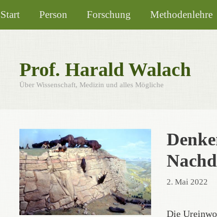
Zum
Start
Person
Forschung
Methodenlehre
Inhalt
springen
Prof. Harald Walach
Über Wissenschaft, Medizin und alles Mögliche
Denken
Nachd
2. Mai 2022
Die Ureinwo