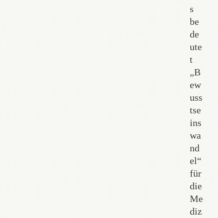
s
be
de
ute
t
„B
ew
uss
tse
ins
wa
nd
el“
für
die
Me
diz