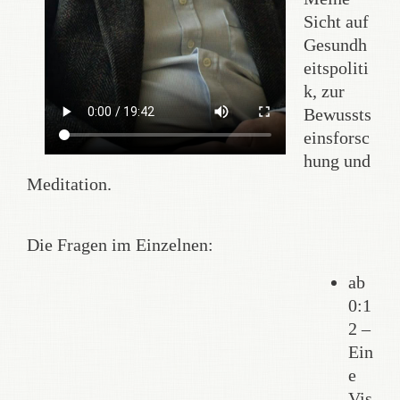
Sicht auf
Gesundh
eitspoliti
k, zur
Bewussts
einsforsc
hung und
Meditation.
Die Fragen im Einzelnen:
ab
0:1
2 –
Ein
e
Vis