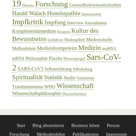
19
Forschung
Gesundheitswissenschaften
Demenz
Homöopathie
Harald Walach
Immunsystem
Impfkritik
Impfung
Interview
Journalismus
Kultur des
Komplementärmedizin
Kongress
Bewusstseins
Maskenstudie
Lockdown
Maskenpflicht
Medizin
Medienkompetenz
Maßnahmen
modRNA
Sars-CoV-
Philosophie
mRNA
Placebo
Pressespiegel
2
SARS-CoV2
Selbsterfahrung
Selbstheilung
Spiritualität
Statistik
Studie
Szientismus
Wissenschaft
WHO
Transhumanismus
Wissenschaftsphilosophie
Übersterblichkeit
Start
Blog abonnieren
Business leben
Person
Forschung
Methodenlehre
Publikationen
Impressum