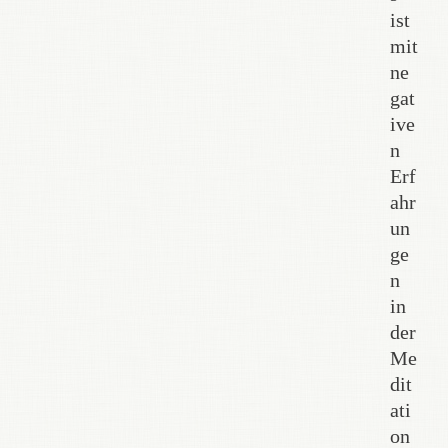
ist
mit
ne
gat
ive
n
Erf
ahr
un
ge
n
in
der
Me
dit
ati
on