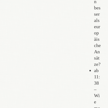
n
bes
ser
als
eur
op
äis
che
An
sät
ze?
ab
11:
38
–
Wi
e