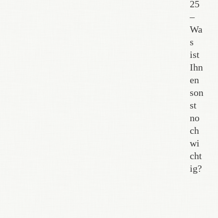
25
–
Wa
s
ist
Ihn
en
son
st
no
ch
wi
cht
ig?