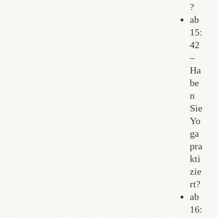
?
ab
15:
42
–
Ha
be
n
Sie
Yo
ga
pra
kti
zie
rt?
ab
16: