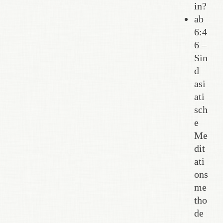
in?
ab
6:4
6 –
Sin
d
asi
ati
sch
e
Me
dit
ati
ons
me
tho
de