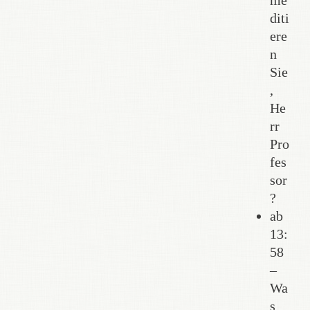
me
diti
ere
n
Sie
,
He
rr
Pro
fes
sor
?
ab
13:
58
–
Wa
s