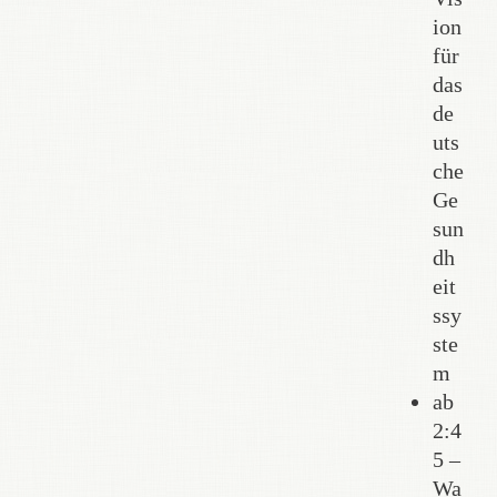
ion
für
das
de
uts
che
Ge
sun
dh
eit
ssy
ste
m
ab
2:4
5 –
Wa