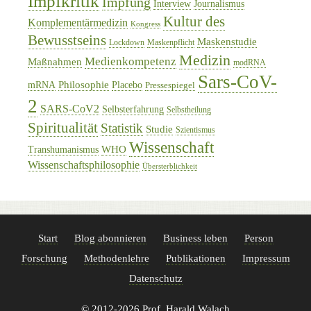
Impfkritik
Impfung
Interview
Journalismus
Kultur des
Komplementärmedizin
Kongress
Bewusstseins
Maskenstudie
Lockdown
Maskenpflicht
Medizin
Medienkompetenz
Maßnahmen
modRNA
Sars-CoV-
Philosophie
mRNA
Placebo
Pressespiegel
2
SARS-CoV2
Selbsterfahrung
Selbstheilung
Spiritualität
Statistik
Studie
Szientismus
Wissenschaft
WHO
Transhumanismus
Wissenschaftsphilosophie
Übersterblichkeit
Start
Blog abonnieren
Business leben
Person
Forschung
Methodenlehre
Publikationen
Impressum
Datenschutz
© 2012-2026 Prof. Harald Walach