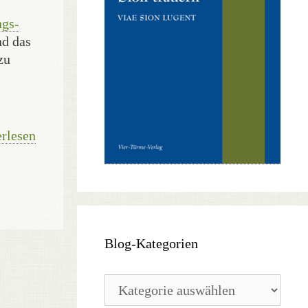
ngs-
nd das
zu
rlesen
Blog-Kategorien
Blog-
Kategorien