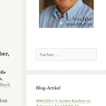
Suchen
ber,
nach:
lle
n,
 Buch
Blog-Artikel
ität
MWGFD e.V. fordert Klarheit zu