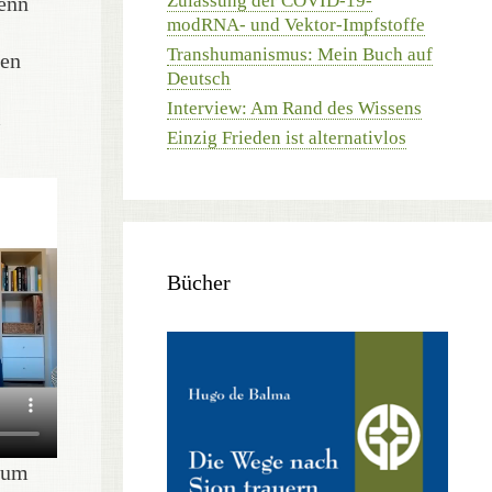
Zulassung der COVID-19-
wenn
modRNA- und Vektor-Impfstoffe
Transhumanismus: Mein Buch auf
hen
Deutsch
Interview: Am Rand des Wissens
m
Einzig Frieden ist alternativlos
Bücher
zum