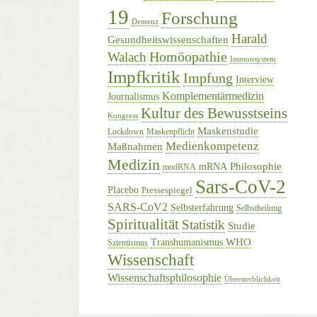
19
Forschung
Demenz
Harald
Gesundheitswissenschaften
Homöopathie
Walach
Immunsystem
Impfkritik
Impfung
Interview
Komplementärmedizin
Journalismus
Kultur des Bewusstseins
Kongress
Maskenstudie
Lockdown
Maskenpflicht
Medienkompetenz
Maßnahmen
Medizin
Philosophie
mRNA
modRNA
Sars-CoV-2
Placebo
Pressespiegel
SARS-CoV2
Selbsterfahrung
Selbstheilung
Spiritualität
Statistik
Studie
WHO
Transhumanismus
Szientismus
Wissenschaft
Wissenschaftsphilosophie
Übersterblichkeit