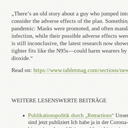
„There’s an old story about a guy who jumped into 
consider the adverse effects of the plan. Someth
pandemic: Masks were promoted, and often mandat
infection, while their possible adverse effects we
is still inconclusive, the latest research now sho
tighter fits like the N95s—could harm wearers by
dioxide.“
Read on:
https://www.tabletmag.com/sections/news
WEITERE LESENSWERTE BEITRÄGE
Publikationspolitik durch „Retractions“
Unser
sind jetzt publiziert Ich habe ja in der Corona