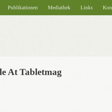
Publikationen
Mediathek
Links
Kon
cle At Tabletmag