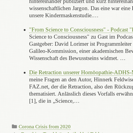
hintereinander publiziert und kurz hintereina
wissenschaftlichen Jargon. Das eine war eine
unsere Kindermaskenstudie.…
"From Science to Consciousness" - Podcast 
Science to Consciousness" zu Gast im Podcas
Gastgeber: David Lorimer ist Programmleiter 
Galileo-Kommission, einer akademischen Bew
Wissenschaft des Bewusstseins widmet. …
Die Retraction unserer Homöopathie-ADHS
meine Fragen an den Autor, Hinnerk Feldwisc
FAZ.net, der die Retraction, also den Rück
thematisiert. Anlässlich dieses Vorfalls erwäh
[1], die in „Science,…
Kategorien
Corona Crisis from 2020