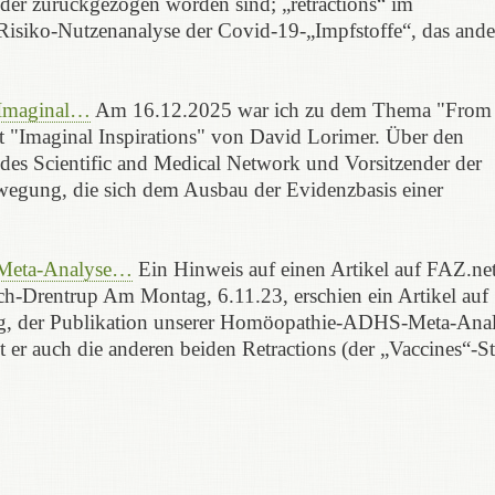
nder zurückgezogen worden sind; „retractions“ im
 Risiko-Nutzenanalyse der Covid-19-„Impfstoffe“, das ande
"Imaginal…
Am 16.12.2025 war ich zu dem Thema "From
t "Imaginal Inspirations" von David Lorimer. Über den
des Scientific and Medical Network und Vorsitzender der
egung, die sich dem Ausbau der Evidenzbasis einer
-Meta-Analyse…
Ein Hinweis auf einen Artikel auf FAZ.ne
h-Drentrup Am Montag, 6.11.23, erschien ein Artikel auf
zug, der Publikation unserer Homöopathie-ADHS-Meta-Ana
nt er auch die anderen beiden Retractions (der „Vaccines“-S