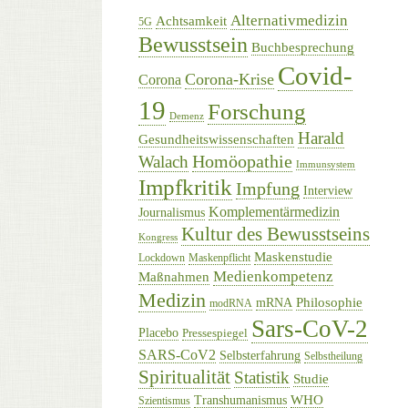
Alternativmedizin
Achtsamkeit
5G
Bewusstsein
Buchbesprechung
Covid-
Corona-Krise
Corona
19
Forschung
Demenz
Harald
Gesundheitswissenschaften
Homöopathie
Walach
Immunsystem
Impfkritik
Impfung
Interview
Komplementärmedizin
Journalismus
Kultur des Bewusstseins
Kongress
Maskenstudie
Lockdown
Maskenpflicht
Medienkompetenz
Maßnahmen
Medizin
Philosophie
mRNA
modRNA
Sars-CoV-2
Placebo
Pressespiegel
SARS-CoV2
Selbsterfahrung
Selbstheilung
Spiritualität
Statistik
Studie
WHO
Transhumanismus
Szientismus