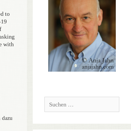
ed to
-19
f
masking
e with
Suchen
nach:
n dazu