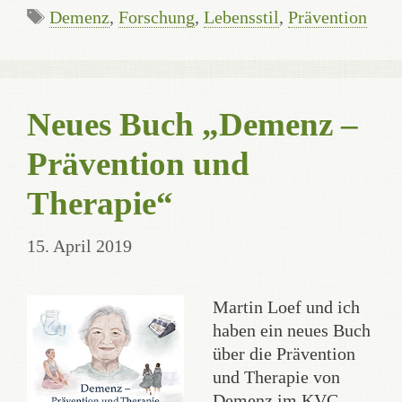
Schlagwörter
Demenz
,
Forschung
,
Lebensstil
,
Prävention
Neues Buch „Demenz –
Prävention und
Therapie“
15. April 2019
Martin Loef und ich
haben ein neues Buch
über die Prävention
und Therapie von
Demenz im KVC-