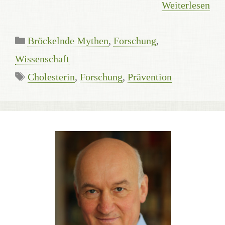
Weiterlesen
Kategorien
Bröckelnde Mythen
,
Forschung
,
Wissenschaft
Schlagwörter
Cholesterin
,
Forschung
,
Prävention