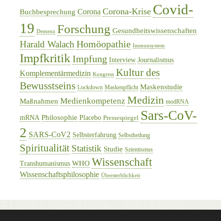
Covid-
Corona-Krise
Corona
Buchbesprechung
19
Forschung
Gesundheitswissenschaften
Demenz
Homöopathie
Harald Walach
Immunsystem
Impfkritik
Impfung
Interview
Journalismus
Kultur des
Komplementärmedizin
Kongress
Bewusstseins
Maskenstudie
Lockdown
Maskenpflicht
Medizin
Medienkompetenz
Maßnahmen
modRNA
Sars-CoV-
Philosophie
mRNA
Placebo
Pressespiegel
2
SARS-CoV2
Selbsterfahrung
Selbstheilung
Spiritualität
Statistik
Studie
Szientismus
Wissenschaft
WHO
Transhumanismus
Wissenschaftsphilosophie
Übersterblichkeit