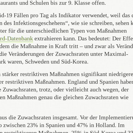
taurants und Schulen bis zur 9. Klasse offen.
-19 Fällen pro Tag als Indikator verwendet, weil das 
n des Infektionsgeschehens“, wie sie schreiben, sehen 
eter für die unterschiedlichen Typen von Maßnahmen
ord-Datenbank
extrahieren kann. Das bedeutet: Der Effe
em die Maßnahme in Kraft tritt – und zwar als Verän
 die Veränderungen der Zuwachsraten unter Maximal-
ark waren, Schweden und Süd-Korea.
 stärker restriktiven Maßnahmen signifikant niedriger
ger restriktiven Maßnahmen. England und Spanien habe
 Zuwachsraten, trotz, oder vielleicht auch wegen, der
ren Maßnahmen genau die gleichen Zuwachsraten wie
aus die Zuwachsraten insgesamt. Vor der Implementier
 zwischen 23% in Spanien und 47% in Holland. Im
en restriktiveren Maßnahmen, 25% in Süd-Korea und 3