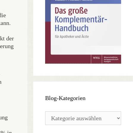
die
kann.
kt der
derung
e
n
Blog-Kategorien
Blog-
ung
Kategorien
3% in