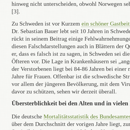
hinweg nicht unterscheiden, obwohl Norwegen sehr
[3].
Zu Schweden ist vor Kurzem
ein schöner Gastbei
Dr. Sebastian Bauer lebt seit 10 Jahren in Schwede
rückt in seinem Beitrag einige Fehlwahrnehmungen 
diesen Falschdarstellungen auch in Blättern der 
er, dass es falsch ist zu sagen, in Schweden sei 
Öfteren vor. Die Lage in Krankenhäusern sei „ange
der Verstorbenen liegt bei 84-86 Jahren bei eine
Jahre für Frauen. Offenbar ist die schwedische Str
vor allem der jüngeren Bevölkerung, mit dem Viru
davor zu schützen, sehen wir derzeit überall.
Übersterblichkeit bei den Alten und in viele
Die deutsche
Mortalitätsstatistik des Bundesamtes
über dem Durchschnitt der vorigen Jahre liegt, z