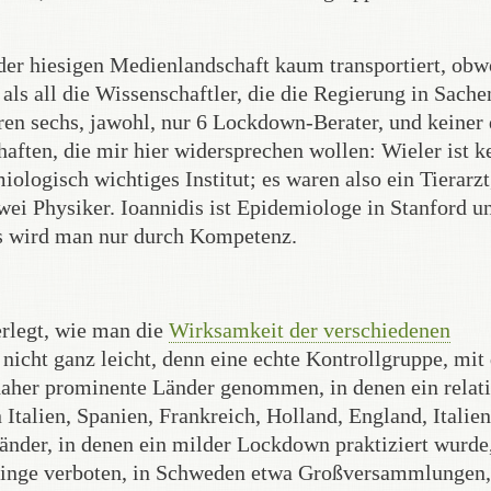
er hiesigen Medienlandschaft kaum transportiert, obw
ls all die Wissenschaftler, die die Regierung in Sache
aren sechs, jawohl, nur 6 Lockdown-Berater, und keiner
aften, die mir hier widersprechen wollen: Wieler ist k
iologisch wichtiges Institut; es waren also ein Tierarzt
wei Physiker. Ioannidis ist Epidemiologe in Stanford u
as wird man nur durch Kompetenz.
erlegt, wie man die
Wirksamkeit der verschiedenen
 nicht ganz leicht, denn eine echte Kontrollgruppe, mit
 daher prominente Länder genommen, in denen ein relat
Italien, Spanien, Frankreich, Holland, England, Italien
nder, in denen ein milder Lockdown praktiziert wurde
inge verboten, in Schweden etwa Großversammlungen,