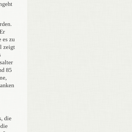
umgeht
rden.
 Er
e es zu
l zeigt
s
salter
nd 85
me,
ranken
, die
 die