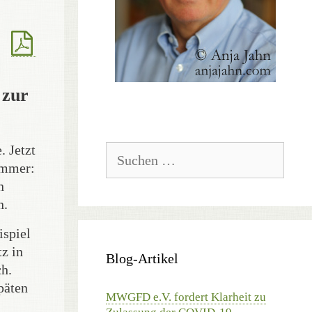
 zur
. Jetzt
Suchen
nach:
immer:
n
n.
ispiel
z in
Blog-Artikel
ch.
päten
MWGFD e.V. fordert Klarheit zu