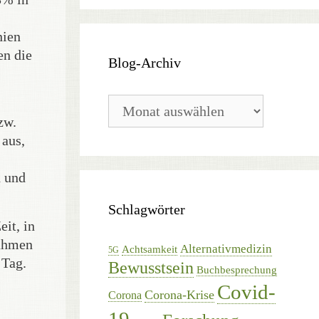
nien
en die
Blog-Archiv
Blog-
Archiv
zw.
 aus,
n und
Schlagwörter
it, in
nahmen
Alternativmedizin
Achtsamkeit
5G
 Tag.
Bewusstsein
Buchbesprechung
Covid-
Corona-Krise
Corona