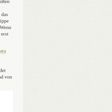
roßen
 das
rippe
. Wenn
 erst
ata
det
nd von