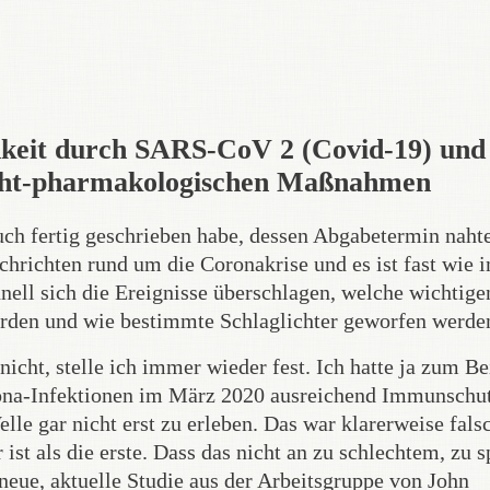
hkeit durch SARS-CoV 2 (Covid-19) und
cht-pharmakologischen Maßnahmen
ch fertig geschrieben habe, dessen Abgabetermin nahte
hrichten rund um die Coronakrise und es ist fast wie 
ell sich die Ereignisse überschlagen, welche wichtige
werden und wie bestimmte Schlaglichter geworfen werde
icht, stelle ich immer wieder fest. Ich hatte ja zum Be
rona-Infektionen im März 2020 ausreichend Immunschut
e gar nicht erst zu erleben. Das war klarerweise fals
ist als die erste. Dass das nicht an zu schlechtem, zu s
neue, aktuelle Studie aus der Arbeitsgruppe von John