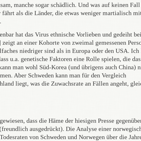
am, manche sogar schädlich. Und was auf keinen Fall
ährt als die Länder, die etwas weniger martialisch mi
.
bar hat das Virus ethnische Vorlieben und gedeiht be
2] zeigt an einer Kohorte von zweimal gemessenen Pers
lfaches niedriger sind als in Europa oder den USA. Ich
ass u.a. genetische Faktoren eine Rolle spielen, die das
 kann man wohl Süd-Korea (und übrigens auch China) n
ehmen. Aber Schweden kann man für den Vergleich
hland liegt, was die Zuwachsrate an Fällen angeht, gle
ngewiesen, dass die Häme der hiesigen Presse gegenübe
freundlich ausgedrückt). Die Analyse einer norwegisc
en Todesraten von Schweden und Norwegen über die Jahr