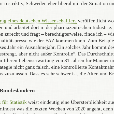
 restriktiv, Schweden eher liberal mit der Situation 
trag eines deutschen Wissenschaftlers
veröffentlicht wo
n und arbeitet dort in der pharmazeutischen Industrie.
zurecht und fragt – berechtigterweise, finde ich – wi
Qualitätspresse wie der FAZ kommen kann. Zum Beispie
dieses Jahr ein Ausnahmejahr. Ein solches Jahr kommt de
strengt, aber nicht außer Kontrolle“. Das Durchschnitt
r mittleren Lebenserwartung von 81 Jahren für Männer u
ategie nicht ganz falsch, eine kontrollierte Kontaktnah
s zuzulassen. Dass es sehr schwer ist, die Alten und K
n Bundesländern
 für Statistik
weist eindeutig eine Übersterblichkeit aus
umindest was die letzten Wochen von 2020 angeht, denn