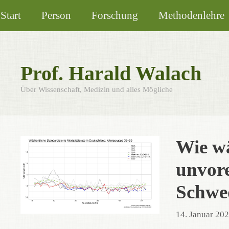
Zum
Start
Person
Forschung
Methodenlehre
Inhalt
springen
Prof. Harald Walach
Über Wissenschaft, Medizin und alles Mögliche
Wie wä
unvor
Schwe
14. Januar 20