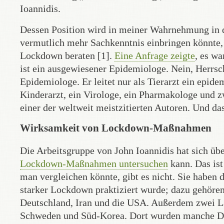
Ioannidis.
Dessen Position wird in meiner Wahrnehmung in d
vermutlich mehr Sachkenntnis einbringen könnte, a
Lockdown beraten [1].
Eine Anfrage zeigte
, es w
ist ein ausgewiesener Epidemiologe. Nein, Herrsch
Epidemiologe. Er leitet nur als Tierarzt ein epidem
Kinderarzt, ein Virologe, ein Pharmakologe und z
einer der weltweit meistzitierten Autoren. Und d
Wirksamkeit von Lockdown-Maßnahmen
Die Arbeitsgruppe von John Ioannidis hat sich üb
Lockdown-Maßnahmen untersuchen
kann. Das ist
man vergleichen könnte, gibt es nicht. Sie haben
starker Lockdown praktiziert wurde; dazu gehören 
Deutschland, Iran und die USA. Außerdem zwei Lä
Schweden und Süd-Korea. Dort wurden manche D