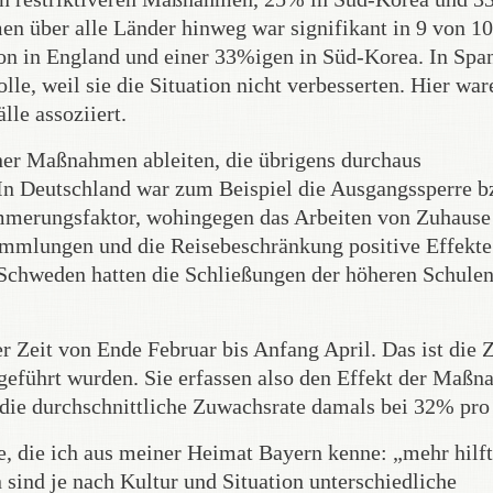
n über alle Länder hinweg war signifikant in 9 von 10
n in England und einer 33%igen in Süd-Korea. In Spa
e, weil sie die Situation nicht verbesserten. Hier war
le assoziiert.
ner Maßnahmen ableiten, die übrigens durchaus
. In Deutschland war zum Beispiel die Ausgangssperre b
mmerungsfaktor, wohingegen das Arbeiten von Zuhause
sammlungen und die Reisebeschränkung positive Effekte
 Schweden hatten die Schließungen der höheren Schule
eit von Ende Februar bis Anfang April. Das ist die Ze
eführt wurden. Sie erfassen also den Effekt der Maß
ag die durchschnittliche Zuwachsrate damals bei 32% pro
, die ich aus meiner Heimat Bayern kenne: „mehr hilft
 sind je nach Kultur und Situation unterschiedliche