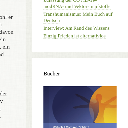
Zulassung der COVID-19-
modRNA- und Vektor-Impfstoffe
Transhumanismus: Mein Buch auf
ohl er
Deutsch
n
Interview: Am Rand des Wissens
 davon
Einzig Frieden ist alternativlos
ein
, ein
nd
Bücher
 der
iv
,
,