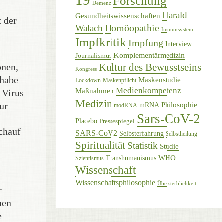
19
Forschung
Demenz
Harald
Gesundheitswissenschaften
t der
Homöopathie
Walach
Immunsystem
Impfkritik
Impfung
Interview
i
Komplementärmedizin
Journalismus
onen,
Kultur des Bewusstseins
Kongress
 habe
Maskenstudie
Lockdown
Maskenpflicht
Medienkompetenz
Maßnahmen
 Virus
Medizin
ur
Philosophie
mRNA
modRNA
Sars-CoV-2
Placebo
Pressespiegel
ichauf
SARS-CoV2
Selbsterfahrung
Selbstheilung
Spiritualität
Statistik
Studie
WHO
Transhumanismus
Szientismus
Wissenschaft
Wissenschaftsphilosophie
Übersterblichkeit
r
hen
e