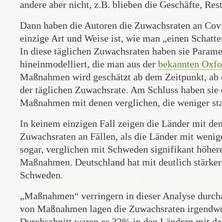
andere aber nicht, z.B. blieben die Geschäfte, Res
Dann haben die Autoren die Zuwachsraten an Covid
einzige Art und Weise ist, wie man „einen Schatte
In diese täglichen Zuwachsraten haben sie Param
hineinmodelliert, die man aus der
bekannten Oxf
Maßnahmen wird geschätzt ab dem Zeitpunkt, ab d
der täglichen Zuwachsrate. Am Schluss haben sie
Maßnahmen mit denen verglichen, die weniger st
In keinem einzigen Fall zeigen die Länder mit den
Zuwachsraten an Fällen, als die Länder mit weni
sogar, verglichen mit Schweden signifikant höhere
Maßnahmen. Deutschland hat mit deutlich stärke
Schweden.
„Maßnahmen“ verringern in dieser Analyse durch
von Maßnahmen lagen die Zuwachsraten irgendwo
Durchschnitt waren es 32% in den Ländern mit d