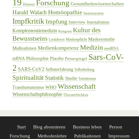
19
Forschung
Gesundheitswissenschaften
Demenz
Homöopathie
Harald Walach
Immunsystem
Impfkritik
Impfung
Interview
Journalismus
Kultur des
Komplementärmedizin
Kongress
Bewusstseins
Maskenstudie
Lockdown
Maskenpflicht
Medizin
Medienkompetenz
Maßnahmen
modRNA
Sars-CoV-
Philosophie
mRNA
Placebo
Pressespiegel
2
SARS-CoV2
Selbsterfahrung
Selbstheilung
Spiritualität
Statistik
Studie
Szientismus
Wissenschaft
WHO
Transhumanismus
Wissenschaftsphilosophie
Übersterblichkeit
Start
Blog abonnieren
Business leben
Person
Forschung
Methodenlehre
Publikationen
Impressum