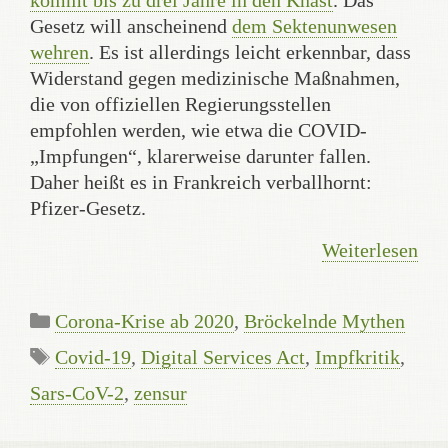
kommt bis zu drei Jahre in den Knast
. Das
Gesetz will anscheinend
dem Sektenunwesen
wehren
. Es ist allerdings leicht erkennbar, dass
Widerstand gegen medizinische Maßnahmen,
die von offiziellen Regierungsstellen
empfohlen werden, wie etwa die COVID-
„Impfungen“, klarerweise darunter fallen.
Daher heißt es in Frankreich verballhornt:
Pfizer-Gesetz.
Weiterlesen
Kategorien
Corona-Krise ab 2020
,
Bröckelnde Mythen
Schlagwörter
Covid-19
,
Digital Services Act
,
Impfkritik
,
Sars-CoV-2
,
zensur