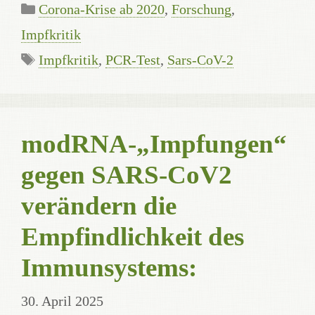
Kategorien
Corona-Krise ab 2020
,
Forschung
,
Impfkritik
Schlagwörter
Impfkritik
,
PCR-Test
,
Sars-CoV-2
modRNA-„Impfungen“
gegen SARS-CoV2
verändern die
Empfindlichkeit des
Immunsystems:
30. April 2025