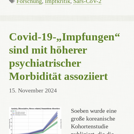
Forschung
,
Impfkritik
,
Sars-CoV-2
Covid-19-„Impfungen“
sind mit höherer
psychiatrischer
Morbidität assoziiert
15. November 2024
Soeben wurde eine
große koreanische
Kohortenstudie