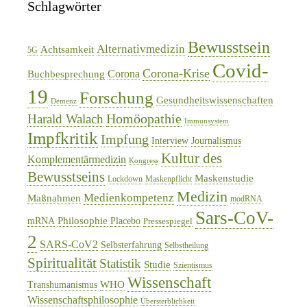
Schlagwörter
Bewusstsein
Alternativmedizin
Achtsamkeit
5G
Covid-
Corona-Krise
Corona
Buchbesprechung
19
Forschung
Gesundheitswissenschaften
Demenz
Homöopathie
Harald Walach
Immunsystem
Impfkritik
Impfung
Interview
Journalismus
Kultur des
Komplementärmedizin
Kongress
Bewusstseins
Maskenstudie
Lockdown
Maskenpflicht
Medizin
Medienkompetenz
Maßnahmen
modRNA
Sars-CoV-
Philosophie
mRNA
Placebo
Pressespiegel
2
SARS-CoV2
Selbsterfahrung
Selbstheilung
Spiritualität
Statistik
Studie
Szientismus
Wissenschaft
WHO
Transhumanismus
Wissenschaftsphilosophie
Übersterblichkeit