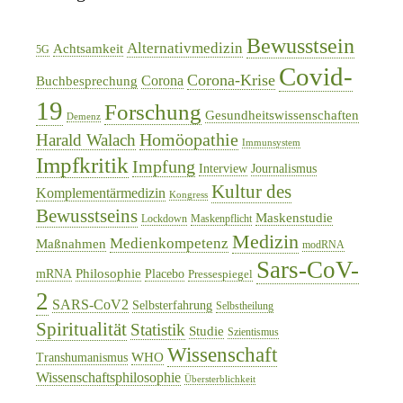
Bewusstsein
Alternativmedizin
Achtsamkeit
5G
Covid-
Corona-Krise
Corona
Buchbesprechung
19
Forschung
Gesundheitswissenschaften
Demenz
Homöopathie
Harald Walach
Immunsystem
Impfkritik
Impfung
Interview
Journalismus
Kultur des
Komplementärmedizin
Kongress
Bewusstseins
Maskenstudie
Lockdown
Maskenpflicht
Medizin
Medienkompetenz
Maßnahmen
modRNA
Sars-CoV-
Philosophie
mRNA
Placebo
Pressespiegel
2
SARS-CoV2
Selbsterfahrung
Selbstheilung
Spiritualität
Statistik
Studie
Szientismus
Wissenschaft
WHO
Transhumanismus
Wissenschaftsphilosophie
Übersterblichkeit