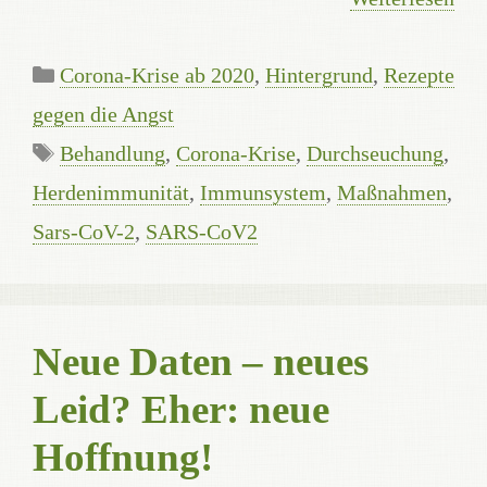
Kategorien
Corona-Krise ab 2020
,
Hintergrund
,
Rezepte
gegen die Angst
Schlagwörter
Behandlung
,
Corona-Krise
,
Durchseuchung
,
Herdenimmunität
,
Immunsystem
,
Maßnahmen
,
Sars-CoV-2
,
SARS-CoV2
Neue Daten – neues
Leid? Eher: neue
Hoffnung!