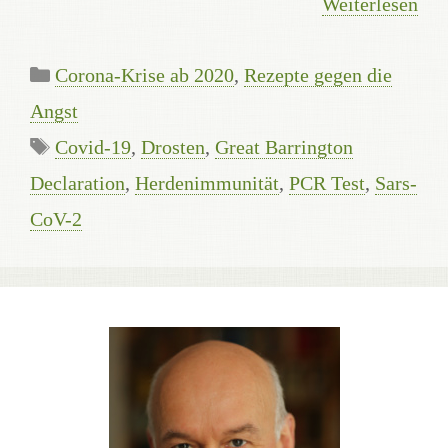
Weiterlesen
Kategorien
Corona-Krise ab 2020
,
Rezepte gegen die
Angst
Schlagwörter
Covid-19
,
Drosten
,
Great Barrington
Declaration
,
Herdenimmunität
,
PCR Test
,
Sars-
CoV-2