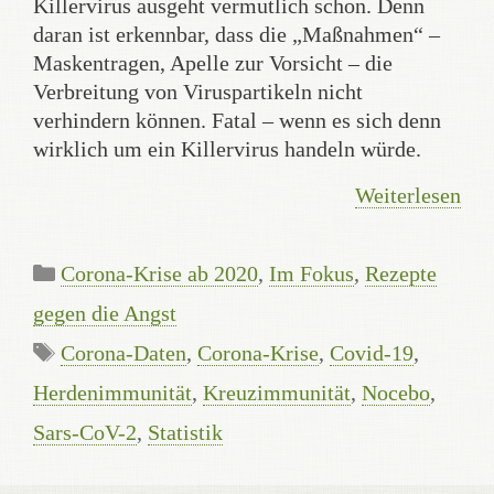
Killervirus ausgeht vermutlich schon. Denn
daran ist erkennbar, dass die „Maßnahmen“ –
Maskentragen, Apelle zur Vorsicht – die
Verbreitung von Viruspartikeln nicht
verhindern können. Fatal – wenn es sich denn
wirklich um ein Killervirus handeln würde.
Weiterlesen
Kategorien
Corona-Krise ab 2020
,
Im Fokus
,
Rezepte
gegen die Angst
Schlagwörter
Corona-Daten
,
Corona-Krise
,
Covid-19
,
Herdenimmunität
,
Kreuzimmunität
,
Nocebo
,
Sars-CoV-2
,
Statistik