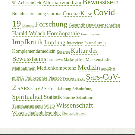
Bewusstsein
Alternativmedizin
Achtsamkeit
5G
Covid-
Corona-Krise
Corona
Buchbesprechung
19
Forschung
Gesundheitswissenschaften
Demenz
Homöopathie
Harald Walach
Immunsystem
Impfkritik
Impfung
Interview
Journalismus
Kultur des
Komplementärmedizin
Kongress
Bewusstseins
Maskenstudie
Lockdown
Maskenpflicht
Medizin
Medienkompetenz
Maßnahmen
modRNA
Sars-CoV-
Philosophie
mRNA
Placebo
Pressespiegel
2
SARS-CoV2
Selbsterfahrung
Selbstheilung
Spiritualität
Statistik
Studie
Szientismus
Wissenschaft
WHO
Transhumanismus
Wissenschaftsphilosophie
Übersterblichkeit