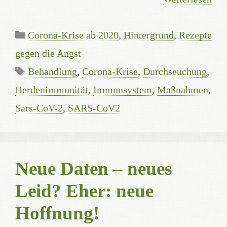
Kategorien
Corona-Krise ab 2020
,
Hintergrund
,
Rezepte
gegen die Angst
Schlagwörter
Behandlung
,
Corona-Krise
,
Durchseuchung
,
Herdenimmunität
,
Immunsystem
,
Maßnahmen
,
Sars-CoV-2
,
SARS-CoV2
Neue Daten – neues
Leid? Eher: neue
Hoffnung!