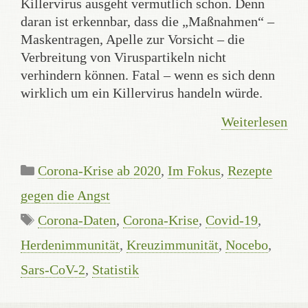
Killervirus ausgeht vermutlich schon. Denn
daran ist erkennbar, dass die „Maßnahmen“ –
Maskentragen, Apelle zur Vorsicht – die
Verbreitung von Viruspartikeln nicht
verhindern können. Fatal – wenn es sich denn
wirklich um ein Killervirus handeln würde.
Weiterlesen
Kategorien
Corona-Krise ab 2020
,
Im Fokus
,
Rezepte
gegen die Angst
Schlagwörter
Corona-Daten
,
Corona-Krise
,
Covid-19
,
Herdenimmunität
,
Kreuzimmunität
,
Nocebo
,
Sars-CoV-2
,
Statistik