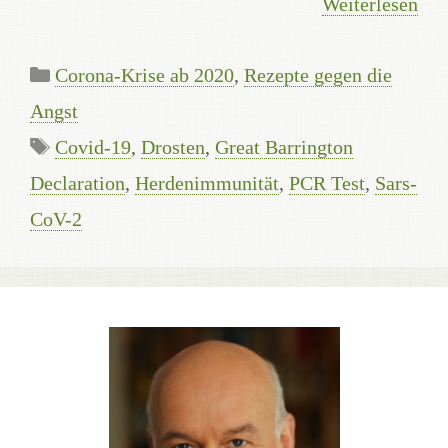
Weiterlesen
Kategorien
Corona-Krise ab 2020
,
Rezepte gegen die
Angst
Schlagwörter
Covid-19
,
Drosten
,
Great Barrington
Declaration
,
Herdenimmunität
,
PCR Test
,
Sars-
CoV-2