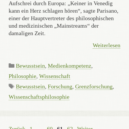
Aufschrei durch Europa: „Keiner in Venedig
kann ein Herz schlagen hören“, sagte Parisano,
einer der Hauptvertreter des philosophischen
und medizinischen „Mainstreams“ der
damaligen Zeit.
Weiterlesen
Kategorien
Bewusstsein
,
Medienkompetenz
,
Philosophie
,
Wissenschaft
Schlagwörter
Bewusstsein
,
Forschung
,
Grenzforschung
,
Wissenschaftsphilosophie
Seite
Seite
Seite
Seite
Zurück
1
…
60
61
62
Weiter