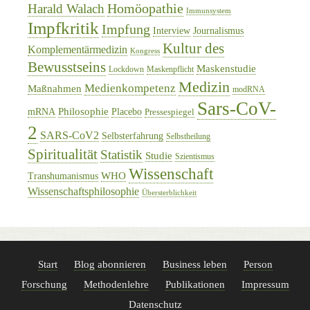
Homöopathie
Harald Walach
Immunsystem
Impfkritik
Impfung
Interview
Journalismus
Kultur des
Komplementärmedizin
Kongress
Bewusstseins
Maskenstudie
Lockdown
Maskenpflicht
Medizin
Medienkompetenz
Maßnahmen
modRNA
Sars-CoV-
Philosophie
mRNA
Placebo
Pressespiegel
2
SARS-CoV2
Selbsterfahrung
Selbstheilung
Spiritualität
Statistik
Studie
Szientismus
Wissenschaft
WHO
Transhumanismus
Wissenschaftsphilosophie
Übersterblichkeit
Start
Blog abonnieren
Business leben
Person
Forschung
Methodenlehre
Publikationen
Impressum
Datenschutz