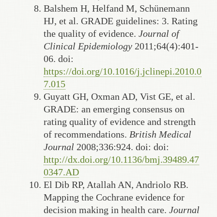
Balshem H, Helfand M, Schünemann
HJ, et al. GRADE guidelines: 3. Rating
the quality of evidence.
Journal of
Clinical Epidemiology
2011;64(4):401-
06. doi:
https://doi.org/10.1016/j.jclinepi.2010.0
7.015
Guyatt GH, Oxman AD, Vist GE, et al.
GRADE: an emerging consensus on
rating quality of evidence and strength
of recommendations.
British Medical
Journal
2008;336:924. doi: doi:
http://dx.doi.org/10.1136/bmj.39489.47
0347.AD
El Dib RP, Atallah AN, Andriolo RB.
Mapping the Cochrane evidence for
decision making in health care.
Journal