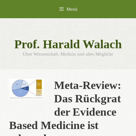
Zum
Menü
Inhalt
springen
Prof. Harald Walach
Über Wissenschaft, Medizin und alles Mögliche
Meta-Review:
Das Rückgrat
der Evidence
Based Medicine ist