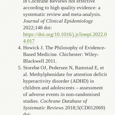
in Cochrane Reviews not effective
according to high quality evidence: a
systematic review and meta-analysis.
Journal of Clinical Epidemiology
2022;148 doi:
https://doi.org/10.1016/j.jclinepi.2022.0
4.017
Howick J. The Philosophy of Evidence-
Based Medicine. Chichester: Wiley-
Blackwell 2011.
Storebø OJ, Pedersen N, Ramstad E, et
al. Methylphenidate for attention deficit
hyperactivity disorder (ADHD) in
children and adolescents – assessment
of adverse events in non-randomised
studies.
Cochrane Database of
Systematic Reviews
2018;5(CD012069)
doi: