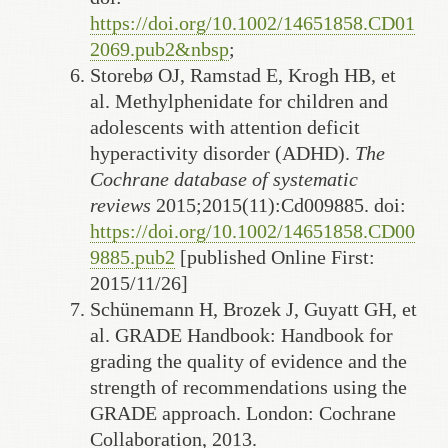
https://doi.org/10.1002/14651858.CD01
2069.pub2&nbsp
;
Storebø OJ, Ramstad E, Krogh HB, et
al. Methylphenidate for children and
adolescents with attention deficit
hyperactivity disorder (ADHD).
The
Cochrane database of systematic
reviews
2015;2015(11):Cd009885. doi:
https://doi.org/10.1002/14651858.CD00
9885.pub2
[published Online First:
2015/11/26]
Schünemann H, Brozek J, Guyatt GH, et
al. GRADE Handbook: Handbook for
grading the quality of evidence and the
strength of recommendations using the
GRADE approach. London: Cochrane
Collaboration, 2013.