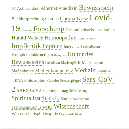
Bewusstsein
Alternativmedizin
Achtsamkeit
5G
Covid-
Corona-Krise
Corona
Buchbesprechung
19
Forschung
Gesundheitswissenschaften
Demenz
Homöopathie
Harald Walach
Immunsystem
Impfkritik
Impfung
Interview
Journalismus
Kultur des
Komplementärmedizin
Kongress
Bewusstseins
Maskenstudie
Lockdown
Maskenpflicht
Medizin
Medienkompetenz
Maßnahmen
modRNA
Sars-CoV-
Philosophie
mRNA
Placebo
Pressespiegel
2
SARS-CoV2
Selbsterfahrung
Selbstheilung
Spiritualität
Statistik
Studie
Szientismus
Wissenschaft
WHO
Transhumanismus
Wissenschaftsphilosophie
Übersterblichkeit