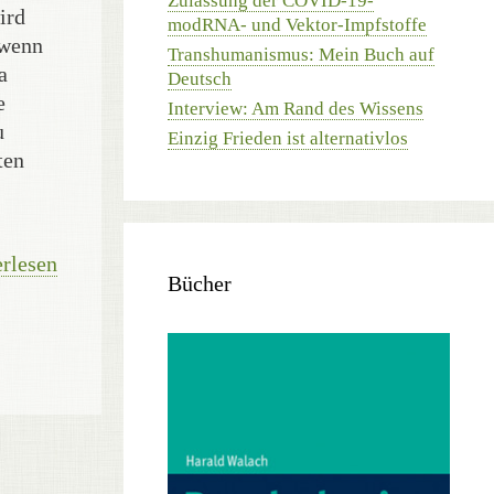
Zulassung der COVID-19-
ird
modRNA- und Vektor-Impfstoffe
 wenn
Transhumanismus: Mein Buch auf
a
Deutsch
e
Interview: Am Rand des Wissens
u
Einzig Frieden ist alternativlos
ten
rlesen
Bücher