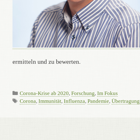
ermitteln und zu bewerten.
Kategorien
Corona-Krise ab 2020
,
Forschung
,
Im Fokus
Schlagwörter
Corona
,
Immunität
,
Influenza
,
Pandemie
,
Übertragun