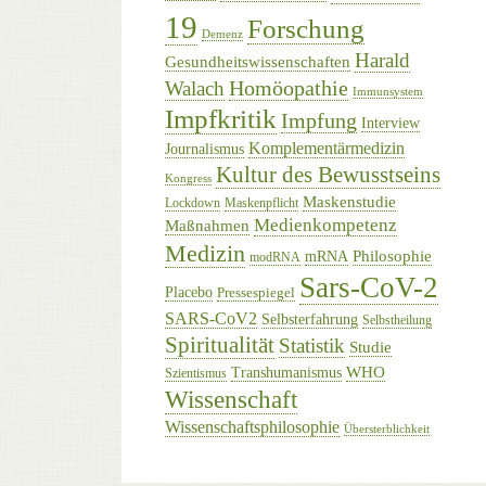
19
Forschung
Demenz
Harald
Gesundheitswissenschaften
Homöopathie
Walach
Immunsystem
Impfkritik
Impfung
Interview
Komplementärmedizin
Journalismus
Kultur des Bewusstseins
Kongress
Maskenstudie
Lockdown
Maskenpflicht
Medienkompetenz
Maßnahmen
Medizin
Philosophie
mRNA
modRNA
Sars-CoV-2
Placebo
Pressespiegel
SARS-CoV2
Selbsterfahrung
Selbstheilung
Spiritualität
Statistik
Studie
WHO
Transhumanismus
Szientismus
Wissenschaft
Wissenschaftsphilosophie
Übersterblichkeit