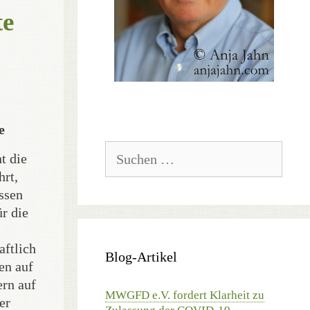
te
e
Suchen
t die
nach:
hrt,
issen
r die
aftlich
Blog-Artikel
en auf
ern auf
MWGFD e.V. fordert Klarheit zu
er