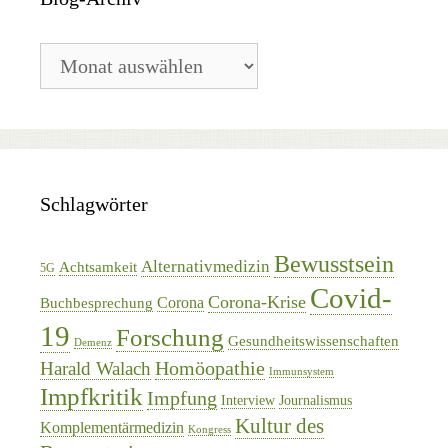
Blog-
Archiv
Schlagwörter
Bewusstsein
Alternativmedizin
Achtsamkeit
5G
Covid-
Corona-Krise
Corona
Buchbesprechung
19
Forschung
Gesundheitswissenschaften
Demenz
Homöopathie
Harald Walach
Immunsystem
Impfkritik
Impfung
Interview
Journalismus
Kultur des
Komplementärmedizin
Kongress