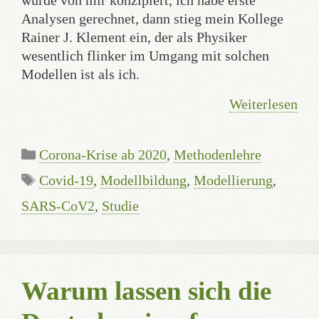
wurde von mir konzipiert, ich habe erste
Analysen gerechnet, dann stieg mein Kollege
Rainer J. Klement ein, der als Physiker
wesentlich flinker im Umgang mit solchen
Modellen ist als ich.
Weiterlesen
Kategorien
Corona-Krise ab 2020
,
Methodenlehre
Schlagwörter
Covid-19
,
Modellbildung
,
Modellierung
,
SARS-CoV2
,
Studie
Warum lassen sich die