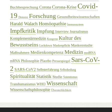
Covid-
Corona-Krise
Corona
Buchbesprechung
19
Forschung
Gesundheitswissenschaften
Demenz
Homöopathie
Harald Walach
Immunsystem
Impfkritik
Impfung
Interview
Journalismus
Kultur des
Komplementärmedizin
Kongress
Bewusstseins
Maskenstudie
Lockdown
Maskenpflicht
Medizin
Medienkompetenz
Maßnahmen
modRNA
Sars-CoV-
Philosophie
mRNA
Placebo
Pressespiegel
2
SARS-CoV2
Selbsterfahrung
Selbstheilung
Spiritualität
Statistik
Studie
Szientismus
Wissenschaft
WHO
Transhumanismus
Wissenschaftsphilosophie
Übersterblichkeit