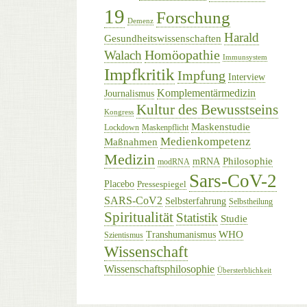
19
Forschung
Demenz
Harald
Gesundheitswissenschaften
Homöopathie
Walach
Immunsystem
Impfkritik
Impfung
Interview
Komplementärmedizin
Journalismus
Kultur des Bewusstseins
Kongress
Maskenstudie
Lockdown
Maskenpflicht
Medienkompetenz
Maßnahmen
Medizin
Philosophie
mRNA
modRNA
Sars-CoV-2
Placebo
Pressespiegel
SARS-CoV2
Selbsterfahrung
Selbstheilung
Spiritualität
Statistik
Studie
WHO
Transhumanismus
Szientismus
Wissenschaft
Wissenschaftsphilosophie
Übersterblichkeit