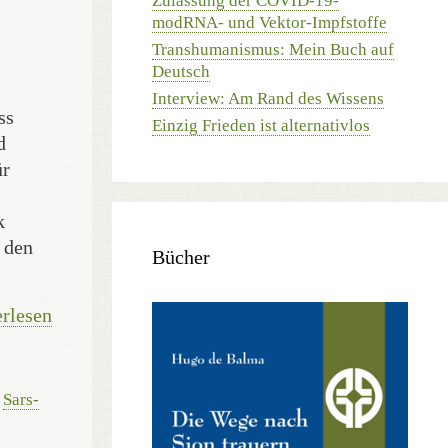
Zulassung der COVID-19-
modRNA- und Vektor-Impfstoffe
Transhumanismus: Mein Buch auf
Deutsch
Interview: Am Rand des Wissens
ss
Einzig Frieden ist alternativlos
d
ür
k
r den
Bücher
rlesen
,
Sars-