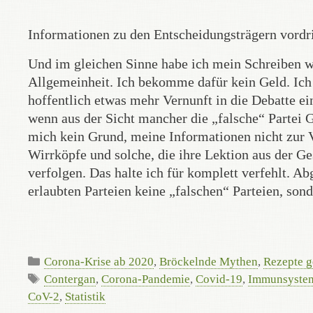
Informationen zu den Entscheidungsträgern vordr
Und im gleichen Sinne habe ich mein Schreiben we
Allgemeinheit. Ich bekomme dafür kein Geld. Ich 
hoffentlich etwas mehr Vernunft in die Debatte ein
wenn aus der Sicht mancher die „falsche“ Partei 
mich kein Grund, meine Informationen nicht zur V
Wirrköpfe und solche, die ihre Lektion aus der Ge
verfolgen. Das halte ich für komplett verfehlt. A
erlaubten Parteien keine „falschen“ Parteien, sond
Kategorien
Corona-Krise ab 2020
,
Bröckelnde Mythen
,
Rezepte g
Schlagwörter
Contergan
,
Corona-Pandemie
,
Covid-19
,
Immunsyste
CoV-2
,
Statistik