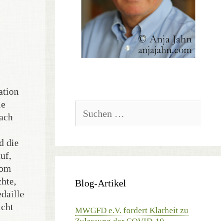
ation
ie
Suchen
fach
nach:
d die
uf,
vom
chte,
Blog-Artikel
daille
icht
MWGFD e.V. fordert Klarheit zu