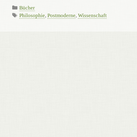
Kategorien
Bücher
Schlagwörter
Philosophie
,
Postmoderne
,
Wissenschaft