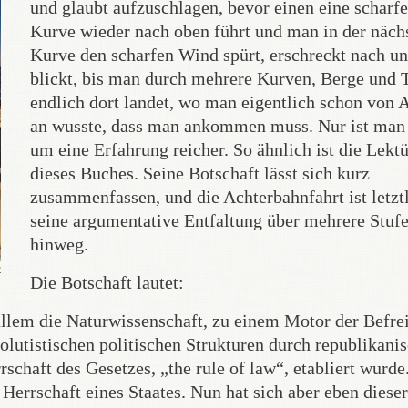
und glaubt aufzuschlagen, bevor einen eine scharfe
Kurve wieder nach oben führt und man in der näch
Kurve den scharfen Wind spürt, erschreckt nach un
blickt, bis man durch mehrere Kurven, Berge und 
endlich dort landet, wo man eigentlich schon von 
an wusste, dass man ankommen muss. Nur ist man
um eine Erfahrung reicher. So ähnlich ist die Lekt
dieses Buches. Seine Botschaft lässt sich kurz
zusammenfassen, und die Achterbahnfahrt ist letzt
seine argumentative Entfaltung über mehrere Stuf
hinweg.
Die Botschaft lautet:
allem die Naturwissenschaft, zu einem Motor der Befre
solutistischen politischen Strukturen durch republikani
chaft des Gesetzes, „the rule of law“, etabliert wurde
 Herrschaft eines Staates. Nun hat sich aber eben dieser