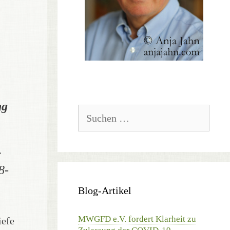
ng
Suchen
nach:
;
8-
Blog-Artikel
MWGFD e.V. fordert Klarheit zu
iefe