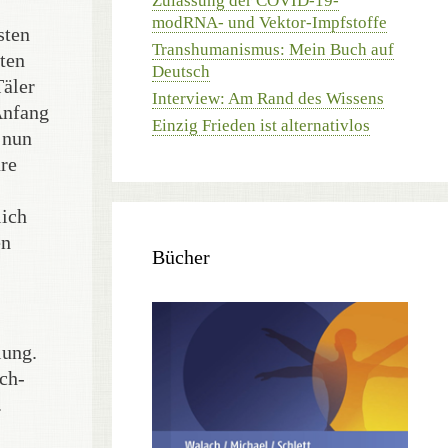
Zulassung der COVID-19-
modRNA- und Vektor-Impfstoffe
sten
Transhumanismus: Mein Buch auf
ten
Deutsch
Täler
Interview: Am Rand des Wissens
Anfang
Einzig Frieden ist alternativlos
 nun
üre
lich
en
Bücher
iung.
sch-
.