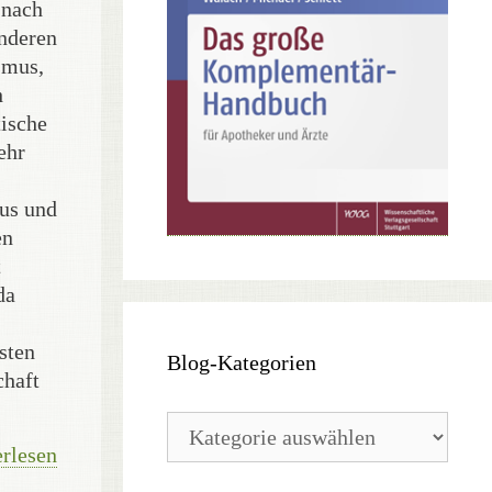
 nach
anderen
smus,
h
tische
ehr
mus und
en
t
da
sten
Blog-Kategorien
chaft
Blog-
Kategorien
rlesen