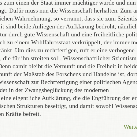
ss zum einen der Staat immer mächtiger wurde und nun
ngt. Dafür muss nun die Wissenschaft herhalten. Zum 
tlichen Wahrnehmung, so verrannt, dass sie zum Szienti
mit sind beide Anliegen der Aufklärung bedroht, nämlic
 durch gute Wissenschaft und eine freiheitliche poli
sich zu einem Wohlfahrtsstaat verkrüppelt, der immer m
nkt. Um dies zu rechtfertigen, ruft er eine verbogene
 die für ihn streiten soll. Wissenschaftlicher Szientis
enn damit bleibt die Vernunft und die Freiheit in beid
unft der Maßstab des Forschens und Handelns ist, dor
issenschaft zur Rechtfertigung einer politischen Agen
endet in der Zwangsbeglückung des modernen
, eine eigentliche Aufklärung, die die Engführung der er
tischen Strukturen beseitigt, und damit sowohl Wissens
n Kräfte befreit.
Weite