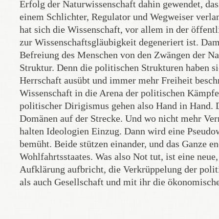
Erfolg der Naturwissenschaft dahin gewendet, da
einem Schlichter, Regulator und Wegweiser verla
hat sich die Wissenschaft, vor allem in der öffen
zur Wissenschaftsgläubigkeit degeneriert ist. Da
Befreiung des Menschen von den Zwängen der Natur
Struktur. Denn die politischen Strukturen haben 
Herrschaft ausübt und immer mehr Freiheit beschrä
Wissenschaft in die Arena der politischen Kämpfe,
politischer Dirigismus gehen also Hand in Hand. D
Domänen auf der Strecke. Und wo nicht mehr Vern
halten Ideologien Einzug. Dann wird eine Pseudow
bemüht. Beide stützen einander, und das Ganze 
Wohlfahrtsstaates. Was also Not tut, ist eine neue
Aufklärung aufbricht, die Verkrüppelung der poli
als auch Gesellschaft und mit ihr die ökonomische