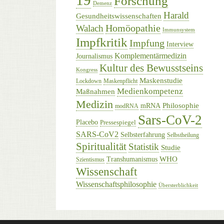
19
Forschung
Demenz
Harald
Gesundheitswissenschaften
Homöopathie
Walach
Immunsystem
Impfkritik
Impfung
Interview
Komplementärmedizin
Journalismus
Kultur des Bewusstseins
Kongress
Maskenstudie
Lockdown
Maskenpflicht
Medienkompetenz
Maßnahmen
Medizin
Philosophie
mRNA
modRNA
Sars-CoV-2
Placebo
Pressespiegel
SARS-CoV2
Selbsterfahrung
Selbstheilung
Spiritualität
Statistik
Studie
WHO
Transhumanismus
Szientismus
Wissenschaft
Wissenschaftsphilosophie
Übersterblichkeit