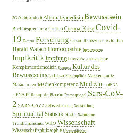
Bewusstsein
Alternativmedizin
Achtsamkeit
5G
Covid-
Corona-Krise
Corona
Buchbesprechung
19
Forschung
Gesundheitswissenschaften
Demenz
Homöopathie
Harald Walach
Immunsystem
Impfkritik
Impfung
Interview
Journalismus
Kultur des
Komplementärmedizin
Kongress
Bewusstseins
Maskenstudie
Lockdown
Maskenpflicht
Medizin
Medienkompetenz
Maßnahmen
modRNA
Sars-CoV-
Philosophie
mRNA
Placebo
Pressespiegel
2
SARS-CoV2
Selbsterfahrung
Selbstheilung
Spiritualität
Statistik
Studie
Szientismus
Wissenschaft
WHO
Transhumanismus
Wissenschaftsphilosophie
Übersterblichkeit