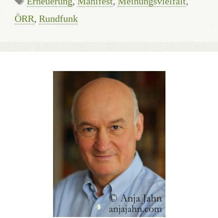
Erneuerung
,
Manifest
,
Meinungsvielfalt
,
ÖRR
,
Rundfunk