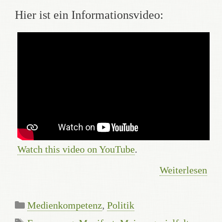
Hier ist ein Informationsvideo:
Watch this video on YouTube
.
Weiterlesen
Kategorien
Medienkompetenz
,
Politik
Schlagwörter