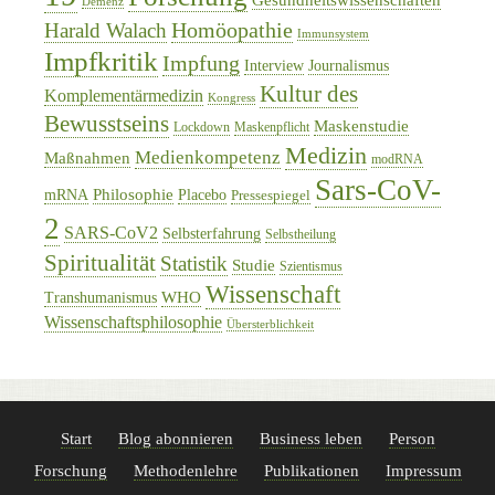
Demenz
Homöopathie
Harald Walach
Immunsystem
Impfkritik
Impfung
Interview
Journalismus
Kultur des
Komplementärmedizin
Kongress
Bewusstseins
Maskenstudie
Lockdown
Maskenpflicht
Medizin
Medienkompetenz
Maßnahmen
modRNA
Sars-CoV-
Philosophie
mRNA
Placebo
Pressespiegel
2
SARS-CoV2
Selbsterfahrung
Selbstheilung
Spiritualität
Statistik
Studie
Szientismus
Wissenschaft
WHO
Transhumanismus
Wissenschaftsphilosophie
Übersterblichkeit
Start
Blog abonnieren
Business leben
Person
Forschung
Methodenlehre
Publikationen
Impressum