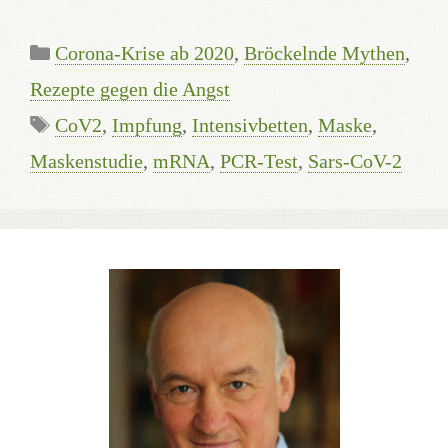
Kategorien
Corona-Krise ab 2020
,
Bröckelnde Mythen
,
Rezepte gegen die Angst
Schlagwörter
CoV2
,
Impfung
,
Intensivbetten
,
Maske
,
Maskenstudie
,
mRNA
,
PCR-Test
,
Sars-CoV-2