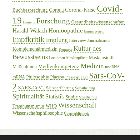
Covid-
Corona-Krise
Corona
Buchbesprechung
19
Forschung
Gesundheitswissenschaften
Demenz
Homöopathie
Harald Walach
Immunsystem
Impfkritik
Impfung
Interview
Journalismus
Kultur des
Komplementärmedizin
Kongress
Bewusstseins
Maskenstudie
Lockdown
Maskenpflicht
Medizin
Medienkompetenz
Maßnahmen
modRNA
Sars-CoV-
Philosophie
mRNA
Placebo
Pressespiegel
2
SARS-CoV2
Selbsterfahrung
Selbstheilung
Spiritualität
Statistik
Studie
Szientismus
Wissenschaft
WHO
Transhumanismus
Wissenschaftsphilosophie
Übersterblichkeit