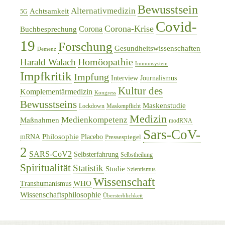
Bewusstsein
Alternativmedizin
Achtsamkeit
5G
Covid-
Corona-Krise
Corona
Buchbesprechung
19
Forschung
Gesundheitswissenschaften
Demenz
Homöopathie
Harald Walach
Immunsystem
Impfkritik
Impfung
Interview
Journalismus
Kultur des
Komplementärmedizin
Kongress
Bewusstseins
Maskenstudie
Lockdown
Maskenpflicht
Medizin
Medienkompetenz
Maßnahmen
modRNA
Sars-CoV-
Philosophie
mRNA
Placebo
Pressespiegel
2
SARS-CoV2
Selbsterfahrung
Selbstheilung
Spiritualität
Statistik
Studie
Szientismus
Wissenschaft
WHO
Transhumanismus
Wissenschaftsphilosophie
Übersterblichkeit