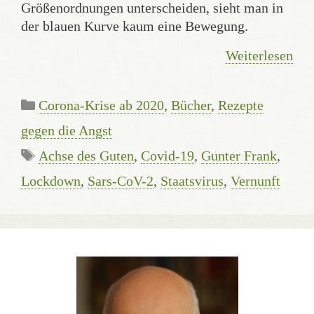
Größenordnungen unterscheiden, sieht man in
der blauen Kurve kaum eine Bewegung.
Weiterlesen
Kategorien
Corona-Krise ab 2020
,
Bücher
,
Rezepte
gegen die Angst
Schlagwörter
Achse des Guten
,
Covid-19
,
Gunter Frank
,
Lockdown
,
Sars-CoV-2
,
Staatsvirus
,
Vernunft