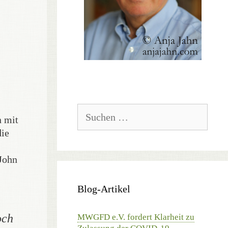
Suchen
n mit
nach:
die
John
Blog-Artikel
och
MWGFD e.V. fordert Klarheit zu