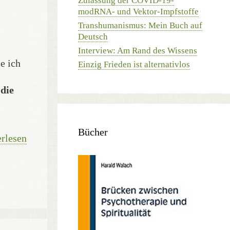
Zulassung der COVID-19-
modRNA- und Vektor-Impfstoffe
Transhumanismus: Mein Buch auf
Deutsch
Interview: Am Rand des Wissens
ie ich
Einzig Frieden ist alternativlos
 die
Bücher
rlesen