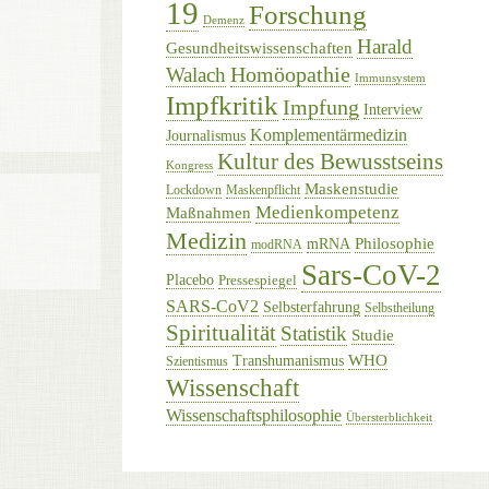
19
Forschung
Demenz
Harald
Gesundheitswissenschaften
Homöopathie
Walach
Immunsystem
Impfkritik
Impfung
Interview
Komplementärmedizin
Journalismus
Kultur des Bewusstseins
Kongress
Maskenstudie
Lockdown
Maskenpflicht
Medienkompetenz
Maßnahmen
Medizin
Philosophie
mRNA
modRNA
Sars-CoV-2
Placebo
Pressespiegel
SARS-CoV2
Selbsterfahrung
Selbstheilung
Spiritualität
Statistik
Studie
WHO
Transhumanismus
Szientismus
Wissenschaft
Wissenschaftsphilosophie
Übersterblichkeit