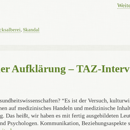
Weite
cksalberei
,
Skandal
 der Aufklärung – TAZ-Inter
und­heits­wissen­schaften? “Es ist der Versuch, kultur­w
xionen auf medizinisches Handeln und medizinische Inhal
. Das heißt, wir haben es mit fertig ausgebildeten Leu
und Psychologen. Kommunikation, Beziehungs­aspekte 