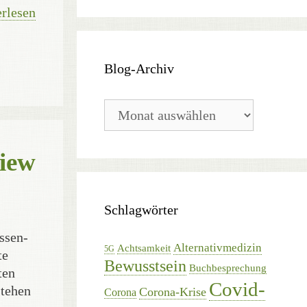
rlesen
Blog-Archiv
Blog-
Archiv
view
Schlagwörter
issen­
Alternativmedizin
Achtsamkeit
5G
te
Bewusstsein
Buchbesprechung
ten
Covid-
stehen
Corona-Krise
Corona