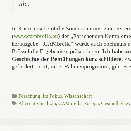
nie.
In Kürze erscheint die Sondernummer zum ersten
(
www.cambrella.eu
) der „Forschenden Kompleme
herausgebe. „CAMbrella“ wurde auch nochmals auf
Brüssel die Ergebenisse präsentieren.
Ich habe zu
Geschichte der Bemühungen kurz schildere
. Z
gefördert. Jetzt, im 7. Rahmenprogramm, gibt es 
Kategorien
Forschung
,
Im Fokus
,
Wissenschaft
Schlagwörter
Alternativmedizin
,
CAMbrella
,
Europa
,
Gesundheitsw