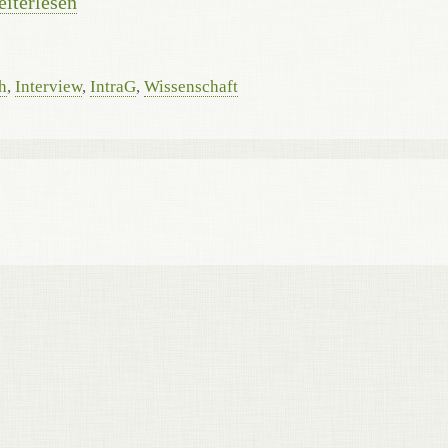
iterlesen
h
,
Interview
,
IntraG
,
Wissenschaft