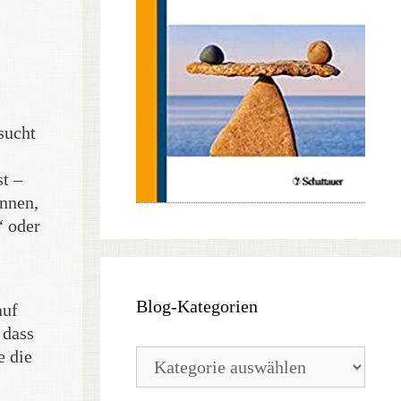
sucht
st –
ennen,
“ oder
Blog-Kategorien
auf
 dass
Blog-
e die
Kategorien