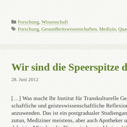
Kategorien
Forschung
,
Wissenschaft
Schlagwörter
Forschung
,
Gesundheitswissenschaften
,
Medizin
,
Qua
Wir sind die Speerspitze
28. Juni 2012
[…] Was macht Ihr Institut für Trans­kulturelle Ges
schaft­liche und geistes­wissen­schaft­liche Refle
anzuwenden. Das ist ein postgradualer Studiengang
zutun, Mediziner meistens, aber auch Apotheker 