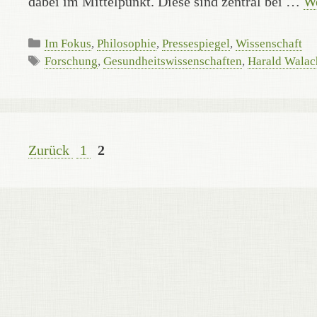
dabei im Mittelpunkt. Diese sind zentral bei …
We
Kategorien
Im Fokus
,
Philosophie
,
Pressespiegel
,
Wissenschaft
Schlagwörter
Forschung
,
Gesundheitswissenschaften
,
Harald Walac
Seite
Seite
Zurück
1
2