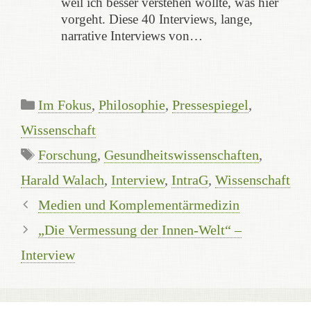
weil ich besser verstehen wollte, was hier
vorgeht. Diese 40 Interviews, lange,
narrative Interviews von…
Kategorien
Im Fokus
,
Philosophie
,
Pressespiegel
,
Wissenschaft
Schlagwörter
Forschung
,
Gesundheitswissenschaften
,
Harald Walach
,
Interview
,
IntraG
,
Wissenschaft
Medien und Komplementärmedizin
„Die Vermessung der Innen-Welt“ –
Interview