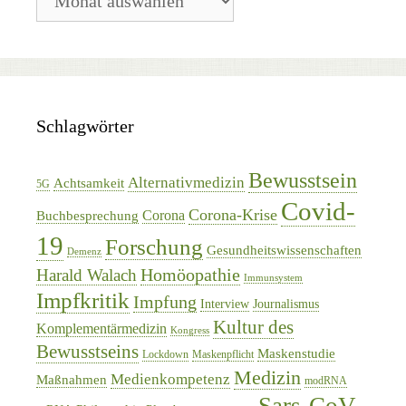
Archiv
Schlagwörter
Bewusstsein
Alternativmedizin
Achtsamkeit
5G
Covid-
Corona-Krise
Corona
Buchbesprechung
19
Forschung
Gesundheitswissenschaften
Demenz
Homöopathie
Harald Walach
Immunsystem
Impfkritik
Impfung
Interview
Journalismus
Kultur des
Komplementärmedizin
Kongress
Bewusstseins
Maskenstudie
Lockdown
Maskenpflicht
Medizin
Medienkompetenz
Maßnahmen
modRNA
Sars-CoV-