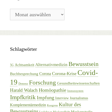
Blog-
Archiv
Schlagwörter
Bewusstsein
Alternativmedizin
Achtsamkeit
5G
Covid-
Corona-Krise
Corona
Buchbesprechung
19
Forschung
Gesundheitswissenschaften
Demenz
Homöopathie
Harald Walach
Immunsystem
Impfkritik
Impfung
Interview
Journalismus
Kultur des
Komplementärmedizin
Kongress
Bewusstseins
Maskenstudie