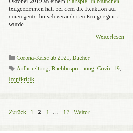
Oktober 2019 an einem
Planspiel in München
teilgenommen hat, bei dem die Reaktion auf
einen gentechnisch veränderten Erreger geübt
wurde.
Weiterlesen
Kategorien
Corona-Krise ab 2020
,
Bücher
Schlagwörter
Aufarbeitung
,
Buchbesprechung
,
Covid-19
,
Impfkritik
Seite
Seite
Seite
Seite
Zurück
1
2
3
…
17
Weiter