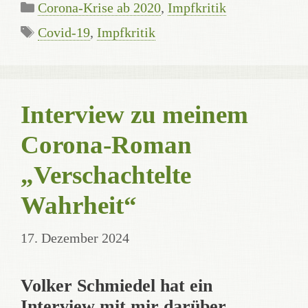
Kategorien
Corona-Krise ab 2020
,
Impfkritik
Schlagwörter
Covid-19
,
Impfkritik
Interview zu meinem
Corona-Roman
„Verschachtelte
Wahrheit“
17. Dezember 2024
Volker Schmiedel hat ein
Interview mit mir darüber