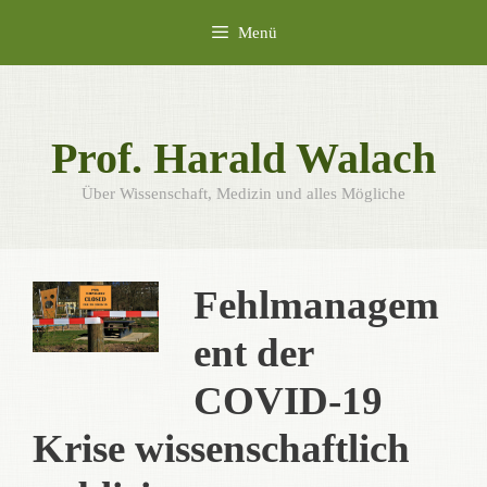
Zum
Menü
Inhalt
springen
Prof. Harald Walach
Über Wissenschaft, Medizin und alles Mögliche
Fehlmanagem
ent der
COVID-19
Krise wissenschaftlich