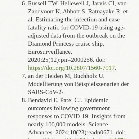
Russell TW, Hellewell J, Jarvis CI, van-
Zandvoort K, Abbott S, Ratnayake R, et
al. Estimating the infection and case
fatality ratio for COVID-19 using age-
adjusted data from the outbreak on the
Diamond Princess cruise ship.
Eurosurveillance.
2020;25(12):pii=2000256. doi:
https://doi.org/10.2807/1560-7917
.
an der Heiden M, Buchholz U.
Modellierung von Beispielszenarien der
SARS-CoV-2-
Bendavid E, Patel CJ. Epidemic
outcomes following government
responses to COVID-19: Insights from
nearly 100,000 models. Science
Advances. 2024;10(23):eadn0671. doi: