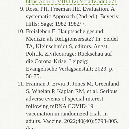
https://doi.org/10.1126/sciadv.adn0671
.
Rossi PH, Freeman HE. Evaluation. A
systematic Approach (2nd ed.). Beverly
Hills: Sage; 1982 1982/ /.
Freisleben E. Hauptsache gesund:
Medizin als Religionsersatz? In: Seidel
TA, Kleinschmidt S, editors. Angst,
Politik, Zivilcourage: Rückschau auf
die Corona-Krise. Leipzig:
Evangelische Verlagsanstalt; 2023. p.
56-75.
Fraiman J, Erviti J, Jones M, Greenland
S, Whelan P, Kaplan RM, et al. Serious
adverse events of special interest
following mRNA COVID-19
vaccination in randomized trials in
adults. Vaccine. 2022;40(40):5798-805.
doi: