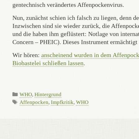
gentechnisch verändertes Affenpockenvirus.
Nun, zunächst schien ich falsch zu liegen, denn 
Inzwischen sind sie wieder zurück, die Affenpoc
und die haben ihm geflüstert: Notlage von intern
Concern – PHEIC). Dieses Instrument ermächtig
Wir hören:
anscheinend wurden in dem Affenpocke
Biobastelei schließen lassen
.
Kategorien
WHO
,
Hintergrund
Schlagwörter
Affenpocken
,
Impfkritik
,
WHO