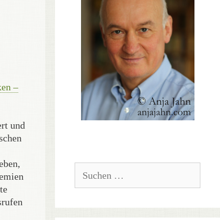
en –
rt und
sschen
eben,
Suchen
demien
nach:
te
srufen