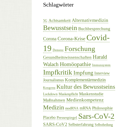
Schlagwörter
Alternativmedizin
Achtsamkeit
5G
Bewusstsein
Buchbesprechung
Covid-
Corona-Krise
Corona
19
Forschung
Demenz
Harald
Gesundheitswissenschaften
Homöopathie
Walach
Immunsystem
Impfkritik
Impfung
Interview
Komplementärmedizin
Journalismus
Kultur des Bewusstseins
Kongress
Maskenstudie
Lockdown
Maskenpflicht
Medienkompetenz
Maßnahmen
Medizin
Philosophie
mRNA
modRNA
Sars-CoV-2
Placebo
Pressespiegel
SARS-CoV2
Selbsterfahrung
Selbstheilung