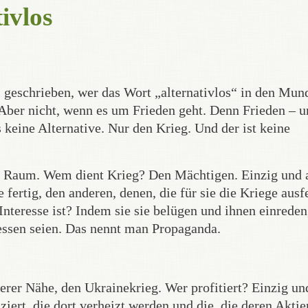
tivlos
l geschrieben, wer das Wort „alternativlos“ in den Mun
 Aber nicht, wenn es um Frieden geht. Denn Frieden – 
s keine Alternative. Nur den Krieg. Und der ist keine
Raum. Wem dient Krieg? Den Mächtigen. Einzig und a
ertig, den anderen, denen, die für sie die Kriege ausf
nteresse ist? Indem sie sie belügen und ihnen einreden
ressen seien. Das nennt man Propaganda.
erer Nähe, den Ukrainekrieg. Wer profitiert? Einzig un
ziert, die dort verheizt werden und die, die deren Akti