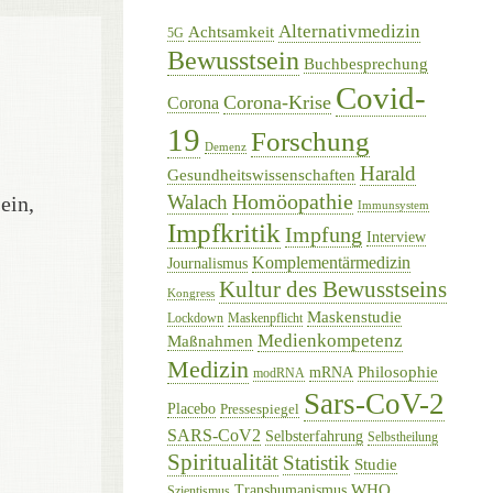
Alternativmedizin
Achtsamkeit
5G
Bewusstsein
Buchbesprechung
Covid-
Corona-Krise
Corona
19
Forschung
Demenz
Harald
Gesundheitswissenschaften
Homöopathie
Walach
ein,
Immunsystem
Impfkritik
Impfung
Interview
Komplementärmedizin
Journalismus
Kultur des Bewusstseins
Kongress
Maskenstudie
Lockdown
Maskenpflicht
Medienkompetenz
Maßnahmen
Medizin
Philosophie
mRNA
modRNA
Sars-CoV-2
Placebo
Pressespiegel
SARS-CoV2
Selbsterfahrung
Selbstheilung
Spiritualität
Statistik
Studie
WHO
Transhumanismus
Szientismus