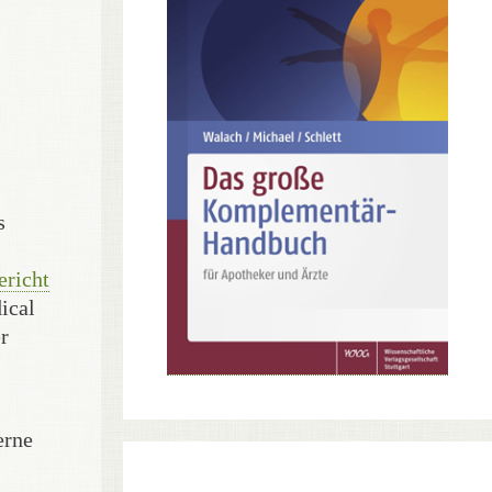
s
richt
ical
r
erne