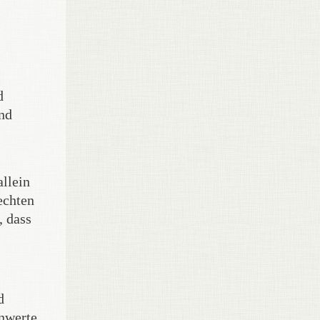
d
und
llein
echten
, dass
d
enwerte