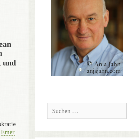
ean
u
 und
Suchen
nach:
kratie
.
Emer