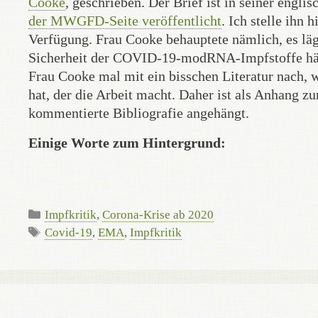
Cooke
, geschrieben. Der Brief ist in seiner engl
der MWGFD-Seite veröffentlicht
. Ich stelle ihn 
Verfügung. Frau Cooke behauptete nämlich, es läge
Sicherheit der COVID-19-modRNA-Impfstoffe hätt
Frau Cooke mal mit ein bisschen Literatur nach, w
hat, der die Arbeit macht. Daher ist als Anhang zu
kommentierte Bibliografie angehängt.
Einige
Worte zum Hintergrund:
Kategorien
Impfkritik
,
Corona-Krise ab 2020
Schlagwörter
Covid-19
,
EMA
,
Impfkritik