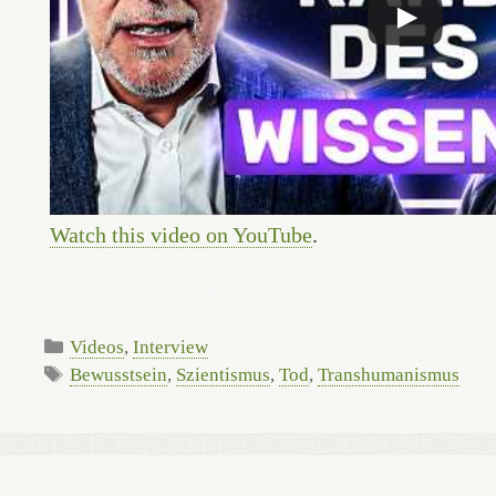
Watch this video on YouTube
.
Kategorien
Videos
,
Interview
Schlagwörter
Bewusstsein
,
Szientismus
,
Tod
,
Transhumanismus