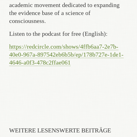
academic movement dedicated to expanding
the evidence base of a science of
consciousness.
Listen to the podcast for free (English):
https://redcircle.com/shows/4ffb6aa7-2e7b-
40e0-967a-897542eb6b5b/ep/178b727e-1de1-
4646-a0f3-478c2ffae061
WEITERE LESENSWERTE BEITRÄGE