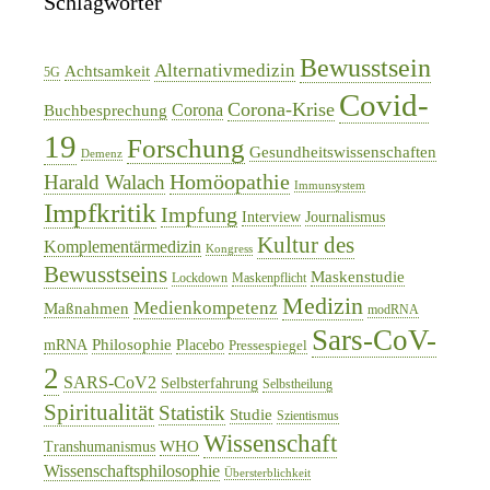
Schlagwörter
Bewusstsein
Alternativmedizin
Achtsamkeit
5G
Covid-
Corona-Krise
Corona
Buchbesprechung
19
Forschung
Gesundheitswissenschaften
Demenz
Homöopathie
Harald Walach
Immunsystem
Impfkritik
Impfung
Interview
Journalismus
Kultur des
Komplementärmedizin
Kongress
Bewusstseins
Maskenstudie
Lockdown
Maskenpflicht
Medizin
Medienkompetenz
Maßnahmen
modRNA
Sars-CoV-
Philosophie
mRNA
Placebo
Pressespiegel
2
SARS-CoV2
Selbsterfahrung
Selbstheilung
Spiritualität
Statistik
Studie
Szientismus
Wissenschaft
WHO
Transhumanismus
Wissenschaftsphilosophie
Übersterblichkeit