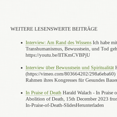
WEITERE LESENSWERTE BEITRÄGE
Interview: Am Rand des Wissens
Ich habe mit
Transhumanismus, Bewusstsein, und Tod geht.
https://youtu.be/IlTKmCVBPjU
Interview über Bewusstsein und Spiritualität
H
(https://vimeo.com/803664202/298a6eba60) üb
Rahmen ihres Kongresses für Gesundes Baue
In Praise of Death
Harald Walach - In Praise 
Abolition of Death, 15th December 2023 from
In-Praise-of-Death-SlidesHerunterladen