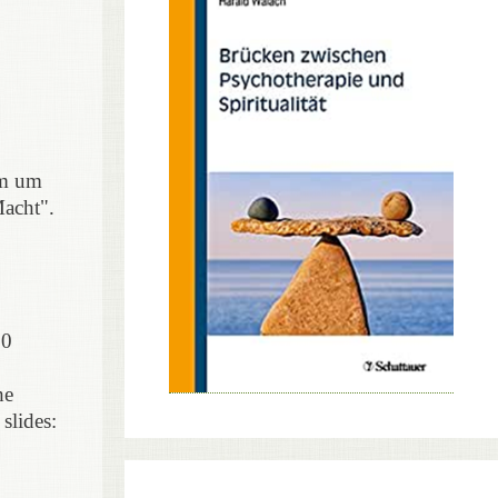
em um
acht".
60
he
slides: