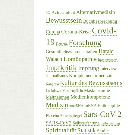
Alternativmedizin
Achtsamkeit
5G
Bewusstsein
Buchbesprechung
Covid-
Corona-Krise
Corona
19
Forschung
Demenz
Harald
Gesundheitswissenschaften
Homöopathie
Walach
Immunsystem
Impfkritik
Impfung
Interview
Komplementärmedizin
Journalismus
Kultur des Bewusstseins
Kongress
Maskenstudie
Lockdown
Maskenpflicht
Medienkompetenz
Maßnahmen
Medizin
Philosophie
mRNA
modRNA
Sars-CoV-2
Placebo
Pressespiegel
SARS-CoV2
Selbsterfahrung
Selbstheilung
Spiritualität
Statistik
Studie