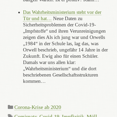
Das Wahrheitsministerium steht vor der
Tür und hat…
Neue Daten zu
Sicherheitsproblemen der Covid-19-
„Impfstoffe“ und ihren Verunreinigungen
zeigen dies Als ich jung war und Orwells
„1984“ in der Schule las, lag das, was
Orwell beschrieb, ungefähr 14 Jahre in der
Zukunft. Ewig also für einen Schüler.
Damals war uns allen klar:
„Wahrheitsministerium“ und die dort
beschriebenen Gesellschaftsstrukturen
kommen…
Kategorien
Corona-Krise ab 2020
Schlagwörter
Comirnaty
,
Covid-19
,
Impfkritik
,
Müll-