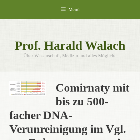
Zum
Menü
Inhalt
springen
Prof. Harald Walach
Über Wissenschaft, Medizin und alles Mögliche
Comirnaty mit
bis zu 500-
facher DNA-
Verunreinigung im Vgl.