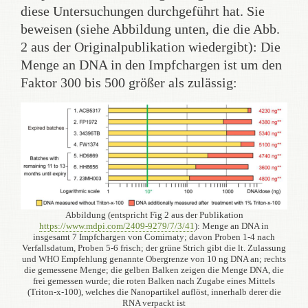
diese Untersuchungen durchgeführt hat. Sie
beweisen (siehe Abbildung unten, die die Abb.
2 aus der Originalpublikation wiedergibt): Die
Menge an DNA in den Impfchargen ist um den
Faktor 300 bis 500 größer als zulässig:
Abbildung (entspricht Fig 2 aus der Publikation
https://www.mdpi.com/2409-9279/7/3/41
): Menge an DNA in
insgesamt 7 Impfchargen von Comirnaty; davon Proben 1-4 nach
Verfallsdatum, Proben 5-6 frisch; der grüne Strich gibt die lt. Zulassung
und WHO Empfehlung genannte Obergrenze von 10 ng DNA an; rechts
die gemessene Menge; die gelben Balken zeigen die Menge DNA, die
frei gemessen wurde; die roten Balken nach Zugabe eines Mittels
(Triton-x-100), welches die Nanopartikel auflöst, innerhalb derer die
RNA verpackt ist