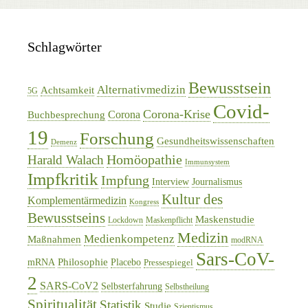
Schlagwörter
Bewusstsein
Alternativmedizin
Achtsamkeit
5G
Covid-
Corona-Krise
Corona
Buchbesprechung
19
Forschung
Gesundheitswissenschaften
Demenz
Homöopathie
Harald Walach
Immunsystem
Impfkritik
Impfung
Interview
Journalismus
Kultur des
Komplementärmedizin
Kongress
Bewusstseins
Maskenstudie
Lockdown
Maskenpflicht
Medizin
Medienkompetenz
Maßnahmen
modRNA
Sars-CoV-
Philosophie
mRNA
Placebo
Pressespiegel
2
SARS-CoV2
Selbsterfahrung
Selbstheilung
Spiritualität
Statistik
Studie
Szientismus