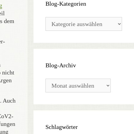
Blog-Kategorien
g
il
Blog-
us dem
Kategorien
er-
n
Blog-Archiv
 nicht
Argen
Blog-
Archiv
e. Auch
CoV2-
fungen
Schlagwörter
fung