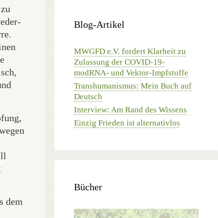
 zu
weder-
Blog-Artikel
re.
inen
MWGFD e.V. fordert Klarheit zu
ie
Zulassung der COVID-19-
isch,
modRNA- und Vektor-Impfstoffe
und
Transhumanismus: Mein Buch auf
Deutsch
Interview: Am Rand des Wissens
pfung,
Einzig Frieden ist alternativlos
eswegen
ll
t
Bücher
us dem