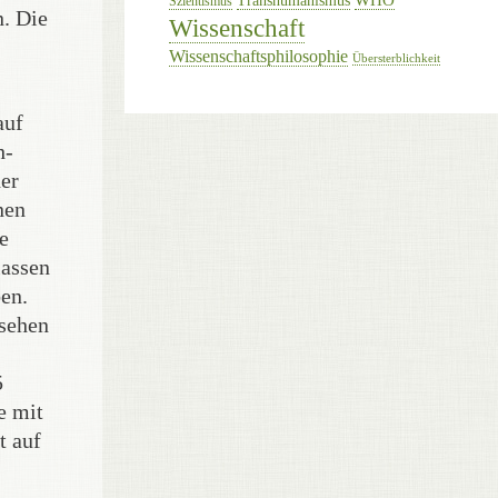
Transhumanismus
Szientismus
. Die
Wissenschaft
Wissenschaftsphilosophie
Übersterblichkeit
auf
h-
der
nen
e
lassen
en.
 sehen
5
e mit
t auf