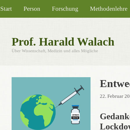
Zum
Start
Person
Forschung
Methodenlehre
Inhalt
springen
Prof. Harald Walach
Über Wissenschaft, Medizin und alles Mögliche
Entwe
22. Februar 2
Gedanke
Lockdow