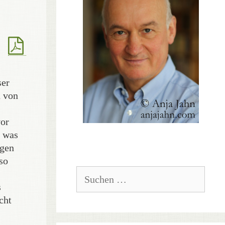
ser
n von
vor
, was
rgen
so
Suchen
nach:
s
cht