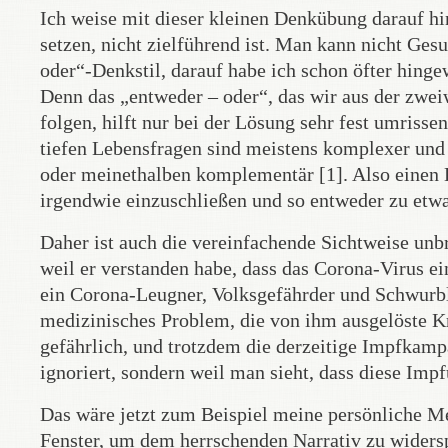
Ich weise mit dieser kleinen Denkübung darauf hin
setzen, nicht zielführend ist. Man kann nicht Ges
oder“-Denkstil, darauf habe ich schon öfter hinge
Denn das „entweder – oder“, das wir aus der zwe
folgen, hilft nur bei der Lösung sehr fest umriss
tiefen Lebensfragen sind meistens komplexer und b
oder meinethalben komplementär [1]. Also einen D
irgendwie einzuschließen und so entweder zu etw
Daher ist auch die vereinfachende Sichtweise un
weil er verstanden habe, dass das Corona-Virus ei
ein Corona-Leugner, Volksgefährder und Schwurble
medizinisches Problem, die von ihm ausgelöste Kr
gefährlich, und trotzdem die derzeitige Impfkamp
ignoriert, sondern weil man sieht, dass diese Imp
Das wäre jetzt zum Beispiel meine persönliche M
Fenster, um dem herrschenden Narrativ zu widersp