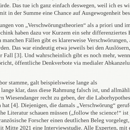
de. Das tue ich ganz einfach deswegen, weil ich es wi
mit in der Summe eine Chance auf Ausgewogenheit bes
lungen von „Verschwörungstheorien“ als a priori und 
chink haben dazu vor Kurzem ein sehr differenziertes
In manchen Fällen gibt es klarerweise Verschwörungen, 
rden. Das war eindeutig etwa jeweils bei den Auslösern,
r Fall [3]. Und wahrscheinlich gibt es noch mehr, wen
töricht, öffentliche Denkverbote via medialer Abkanzelu
or stamme, galt beispielsweise lange als
lange klar, dass diese Rahmung falsch ist, und allmähl
rrn Wiesendanger recht zu geben, der die Laborhypothe
n hat [4]. Diejenigen, die damals „Verschwörung“ geru
che Literatur schauen müssen („follow the science!“ ist 
ranzösische Forscher einen deutlichen Beleg vorgelegt,
t Mitte 2021 eine Interviewstudie. Alle Experten, mit