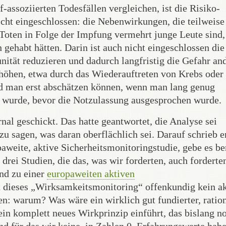
-assoziierten Todesfällen vergleichen, ist die Risiko-
cht eingeschlossen: die Nebenwirkungen, die teilweise
 Toten in Folge der Impfung vermehrt junge Leute sind,
 gehabt hätten. Darin ist auch nicht eingeschlossen die
nität reduzieren und dadurch langfristig die Gefahr an
öhen, etwa durch das Wiederauftreten von Krebs oder
rd man erst abschätzen können, wenn man lang genug
 wurde, bevor die Notzulassung ausgesprochen wurde.
nal geschickt. Das hatte geantwortet, die Analyse sei
zu sagen, was daran oberflächlich sei. Darauf schrieb e
aweite, aktive Sicherheitsmonitoringstudie, gebe es ber
 drei Studien, die das, was wir forderten, auch forderte
nd zu einer
europaweiten aktiven
lt dieses „Wirksamkeitsmonitoring“ offenkundig kein a
en: warum? Was wäre ein wirklich gut fundierter, ratio
in komplett neues Wirkprinzip einführt, das bislang n
d für das wir keine, in Zahlen 0, Erfahrungswerte habe