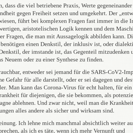
, dass die viel betriebene Praxis, Werte gegeneinander
undheit gegen Freiheit setzen und umgekehrt. Der „ent
wiesen, führt bei komplexen Fragen fast immer in die Ir
iwertigen, aristotelischen Logik kennen und dem Masch
ener Fragen, die man mit Aussagelogik abbilden kann. D
enötigen einen Denkstil, der inklusiv ist, oder dialekt
enkstil, der imstande ist, das Gegenteil mitzudenken 
as Neuem oder zu einer Synthese zu finden.
brauchbar, entweder sei jemand für die SARS-CoV2-Im
ne Gefahr für alle darstellt, oder er sei dagegen und d
r. Man kann das Corona-Virus für echt halten, für ein
ankheit für diejenigen, die sie bekommen, als potenzie
agne ablehnen. Und zwar nicht, weil man die Krankhei
fungen alles andere als sicher und wirksam sind.
einung. Ich lehne mich manchmal absichtlich weiter a
rechen, als ich es täte, wenn ich mehr Vernunft und