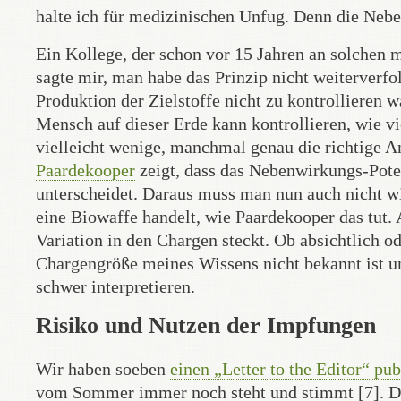
halte ich für medizinischen Unfug. Denn die Neb
Ein Kollege, der schon vor 15 Jahren an solche
sagte mir, man habe das Prinzip nicht weiterverfolg
Produktion der Zielstoffe nicht zu kontrollieren
Mensch auf dieser Erde kann kontrollieren, wie v
vielleicht wenige, manchmal genau die richtige A
Paardekooper
zeigt, dass das Nebenwirkungs-Pote
unterscheidet. Daraus muss man nun auch nicht wi
eine Biowaffe handelt, wie Paardekooper das tut.
Variation in den Chargen steckt. Ob absichtlich o
Chargengröße meines Wissens nicht bekannt ist u
schwer interpretieren.
Risiko und Nutzen der Impfungen
Wir haben soeben
einen „Letter to the Editor“ pub
vom Sommer immer noch steht und stimmt [7]. Da