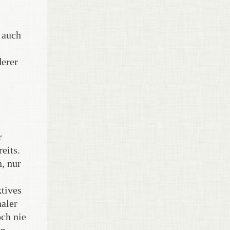
 auch
derer
r
eits.
n, nur
ktives
naler
och nie
n,