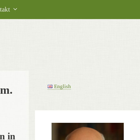
takt
em.
English
n in