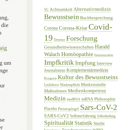
Alternativmedizin
Achtsamkeit
5G
Bewusstsein
ung,
Buchbesprechung
 die
Covid-
Corona-Krise
Corona
n
19
Forschung
Demenz
Harald
aig
Gesundheitswissenschaften
Homöopathie
Walach
Immunsystem
Impfkritik
ng um
Impfung
Interview
enge
Komplementärmedizin
Journalismus
Kultur des Bewusstseins
Kongress
ur
Maskenstudie
Lockdown
Maskenpflicht
Medienkompetenz
Maßnahmen
Medizin
Philosophie
mRNA
modRNA
Sars-CoV-2
Placebo
Pressespiegel
SARS-CoV2
Selbsterfahrung
Selbstheilung
se
Spiritualität
Statistik
Studie
er
WHO