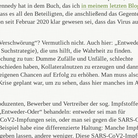
Kennedy hat in dem Buch, das ich
in meinem letzten Blo
ss es all den Beteiligten, die anschließend das Gegente
on seit Februar 2020 klar gewesen sei, dass das Virus a
 „Verschwörung“? Vermutlich nicht. Auch hier: „Entwed
 Suchstrategie), die uns hilft, die Wahrheit zu finden.
chung zu tun: Dumme Zufälle und Unfälle, schlechte
entschieden haben, Kollateralnutzen zu erzeugen und dan
eigenen Chancen auf Erfolg zu erhöhen. Man muss also
Krise geplant war, um zu sehen, dass hier manches im 
oduzenten, Bewerber und Vertreiber der sog. Impfstoff
„Entweder-Oder“ behandeln: entweder sei man für
-CoV2-Impfungen sein, oder man sei gegen die SARS-
Beispiel habe eine differenzierte Haltung: Manche Imp
ir geben lassen, andere weniger. Diese SARS-CoV2-Imp