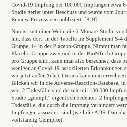
Covid-19 Impfung bei 100.000 Impfungen etwa 6-8
Studie geriet unter Beschuss und wurde vom Jour
Review-Prozess neu publiziert. [8, 9]
Nun ist seit einer Weile die 6-Monate-Studie von 
hin, dass dort, in der Tabelle im Supplement S-4 
Gruppe, 14 in der Placebo-Gruppe. Nimmt man nur 
Placebo-Gruppe zwei und in der BioNTech-Gruppe
pro Gruppe sind, kann man also berechnet, dass b
weniger an Covid-19-assoziierten Erkrankungen st
wir jetzt außer Acht). Daraus kann man errechnen
Blicken wir in die Adverse-Reaction-Database, in
wir: 2 Todesfälle sind derzeit mit 100.000 Impfung
Studie „geimpft“ eigentlich bedeutet: 2 Impfunge
Todesfälle, die durch die Impfung verhindert werd
Impfungen assoziiert sind (weil die ADR-Datenba
vollständig Geimpfte).