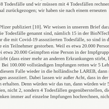
 Todesfälle und wir müssen mit 4 Todesfällen rechnen
nal zurückgezogen; wir haben sie nach einem erneuten
Pfizer publiziert [10]. Wir weisen in unserem Brief dar
die Todesfälle genannt sind, nämlich 15 in der BioNTec
die mit Covid-19 assoziierten Todesfälle, so sind in 
 ein Teilnehmer gestorben. Weil es etwa 20.000 Perso
ei etwa 20.000 Geimpften eine Person in der Impfgrupp
irbt (dass einer mehr an anderen Erkrankungen stirbt, 
: Bei 100.000 vollständigen Impfungen retten wir 5 Leb
 diesem Falle wieder in die holländische LAREB, dann
en assoziiert. Dabei lassen wir außer Acht, dass in der
n erhalten. Denn würden wir das tun, dann würden wir 
en, nicht 2, sondern 4 Todesfällen gegenüberstellen, di
nken immer auf einzelne Impfungen hochrechnen, nich