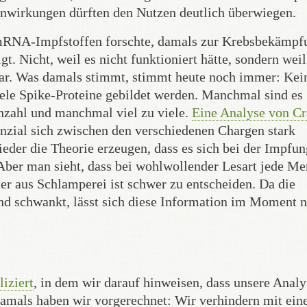
enwirkungen dürften den Nutzen deutlich überwiegen.
n mRNA-Impfstoffen forschte, damals zur Krebsbekämpf
t. Nicht, weil es nicht funktioniert hätte, sondern weil
 war. Was damals stimmt, stimmt heute noch immer: Kei
iele Spike-Proteine gebildet werden. Manchmal sind es
nzahl und manchmal viel zu viele.
Eine Analyse von Cr
nzial sich zwischen den verschiedenen Chargen stark
eder die Theorie erzeugen, dass es sich bei der Impfu
 Aber man sieht, dass bei wohlwollender Lesart jede M
der aus Schlamperei ist schwer zu entscheiden. Da die
nd schwankt, lässt sich diese Information im Moment n
liziert
, in dem wir darauf hinweisen, dass unsere Analy
mals haben wir vorgerechnet: Wir verhindern mit ein