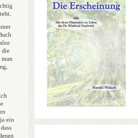
chtig
teht.
immer
 Buch
also
 die
n man
ng,
ich
se
fen
ja ein
 dass
 denen