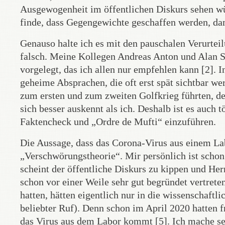
Ausgewogenheit im öffentlichen Diskurs sehen wür
finde, dass Gegengewichte geschaffen werden, da
Genauso halte ich es mit den pauschalen Verurtei
falsch. Meine Kollegen Andreas Anton und Alan S
vorgelegt, das ich allen nur empfehlen kann [2]. 
geheime Absprachen, die oft erst spät sichtbar we
zum ersten und zum zweiten Golfkrieg führten, de
sich besser auskennt als ich. Deshalb ist es auch 
Faktencheck und „Ordre de Mufti“ einzuführen.
Die Aussage, dass das Corona-Virus aus einem Lab
„Verschwörungstheorie“. Mir persönlich ist schon 
scheint der öffentliche Diskurs zu kippen und He
schon vor einer Weile sehr gut begründet vertrete
hatten, hätten eigentlich nur in die wissenschaftli
beliebter Ruf). Denn schon im April 2020 hatten f
das Virus aus dem Labor kommt [5]. Ich mache sei