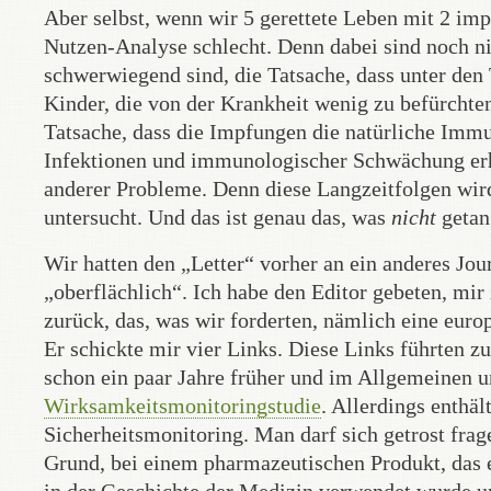
Aber selbst, wenn wir 5 gerettete Leben mit 2 impf
Nutzen-Analyse schlecht. Denn dabei sind noch ni
schwerwiegend sind, die Tatsache, dass unter den
Kinder, die von der Krankheit wenig zu befürchten
Tatsache, dass die Impfungen die natürliche Immu
Infektionen und immunologischer Schwächung erh
anderer Probleme. Denn diese Langzeitfolgen wi
untersucht. Und das ist genau das, was
nicht
getan
Wir hatten den „Letter“ vorher an ein anderes Jour
„oberflächlich“. Ich habe den Editor gebeten, mir 
zurück, das, was wir forderten, nämlich eine europ
Er schickte mir vier Links. Diese Links führten zu
schon ein paar Jahre früher und im Allgemeinen u
Wirksamkeitsmonitoringstudie
. Allerdings enthä
Sicherheitsmonitoring. Man darf sich getrost frag
Grund, bei einem pharmazeutischen Produkt, das e
in der Geschichte der Medizin verwendet wurde un