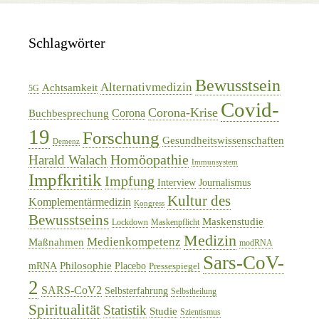
Schlagwörter
Bewusstsein
Alternativmedizin
Achtsamkeit
5G
Covid-
Corona-Krise
Corona
Buchbesprechung
19
Forschung
Gesundheitswissenschaften
Demenz
Homöopathie
Harald Walach
Immunsystem
Impfkritik
Impfung
Interview
Journalismus
Kultur des
Komplementärmedizin
Kongress
Bewusstseins
Maskenstudie
Lockdown
Maskenpflicht
Medizin
Medienkompetenz
Maßnahmen
modRNA
Sars-CoV-
Philosophie
mRNA
Placebo
Pressespiegel
2
SARS-CoV2
Selbsterfahrung
Selbstheilung
Spiritualität
Statistik
Studie
Szientismus