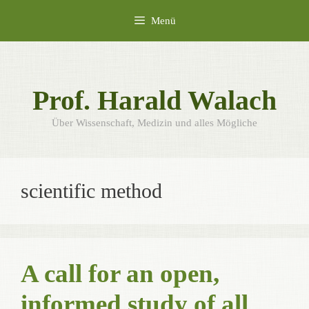
Zum
Menü
Inhalt
springen
Prof. Harald Walach
Über Wissenschaft, Medizin und alles Mögliche
scientific method
A call for an open,
informed study of all