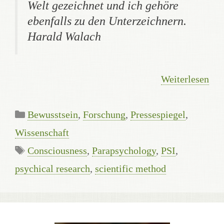
Welt gezeichnet und ich gehöre
ebenfalls zu den Unterzeichnern.
Harald Walach
Weiterlesen
Kategorien
Bewusstsein
,
Forschung
,
Pressespiegel
,
Wissenschaft
Schlagwörter
Consciousness
,
Parapsychology
,
PSI
,
psychical research
,
scientific method