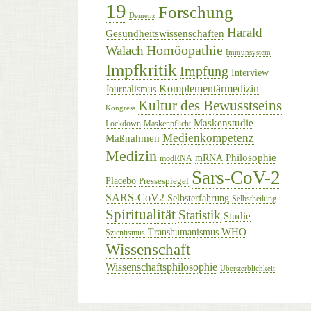
19
Forschung
Demenz
Harald
Gesundheitswissenschaften
Homöopathie
Walach
Immunsystem
Impfkritik
Impfung
Interview
Komplementärmedizin
Journalismus
Kultur des Bewusstseins
Kongress
Maskenstudie
Lockdown
Maskenpflicht
Medienkompetenz
Maßnahmen
Medizin
Philosophie
mRNA
modRNA
Sars-CoV-2
Placebo
Pressespiegel
SARS-CoV2
Selbsterfahrung
Selbstheilung
Spiritualität
Statistik
Studie
WHO
Transhumanismus
Szientismus
Wissenschaft
Wissenschaftsphilosophie
Übersterblichkeit