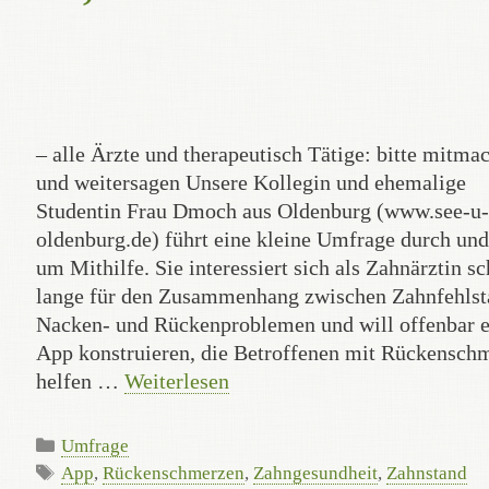
– alle Ärzte und therapeutisch Tätige: bitte mitma
und weitersagen Unsere Kollegin und ehemalige
Studentin Frau Dmoch aus Oldenburg (www.see-u-
oldenburg.de) führt eine kleine Umfrage durch und 
um Mithilfe. Sie interessiert sich als Zahnärztin s
lange für den Zusammenhang zwischen Zahnfehlst
Nacken- und Rückenproblemen und will offenbar e
App konstruieren, die Betroffenen mit Rückensch
helfen …
Weiterlesen
Kategorien
Umfrage
Schlagwörter
App
,
Rückenschmerzen
,
Zahngesundheit
,
Zahnstand