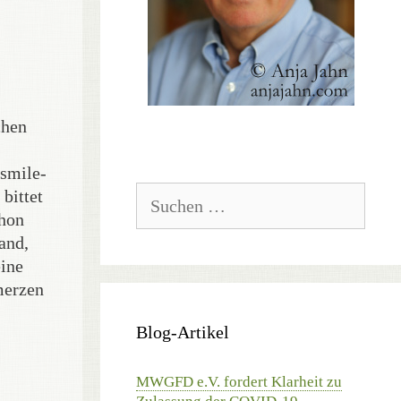
chen
smile-
Suchen
bittet
nach:
chon
and,
ine
merzen
Blog-Artikel
MWGFD e.V. fordert Klarheit zu