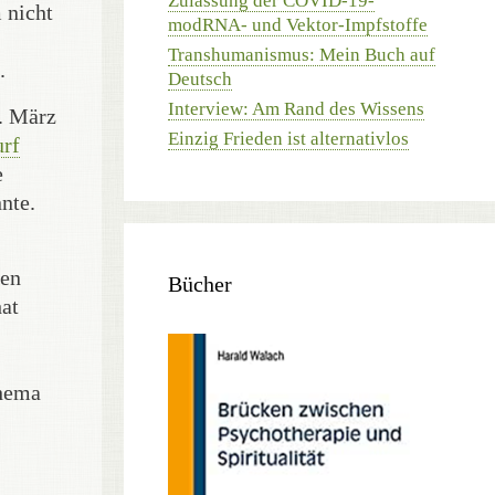
Zulassung der COVID-19-
 nicht
modRNA- und Vektor-Impfstoffe
Transhumanismus: Mein Buch auf
.
Deutsch
Interview: Am Rand des Wissens
1. März
Einzig Frieden ist alternativlos
rf
e
nte.
gen
Bücher
hat
Thema