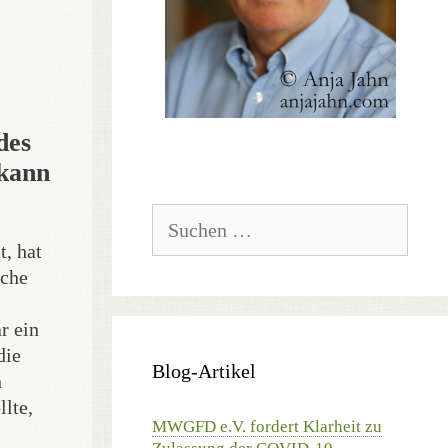
des
 kann
Suchen
nach:
t, hat
iche
r ein
die
Blog-Artikel
n
lte,
MWGFD e.V. fordert Klarheit zu