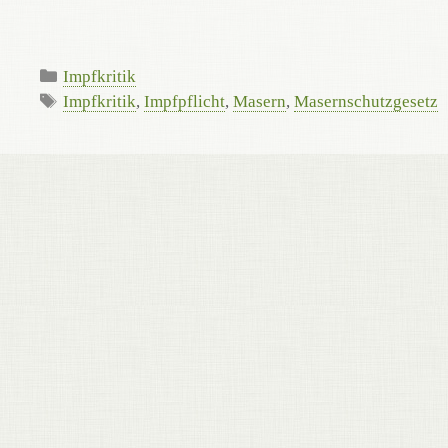
Kategorien
Impfkritik
Schlagwörter
Impfkritik
,
Impfpflicht
,
Masern
,
Masernschutzgesetz