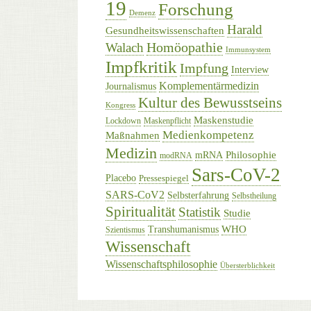
19
Forschung
Demenz
Harald
Gesundheitswissenschaften
Homöopathie
Walach
Immunsystem
Impfkritik
Impfung
Interview
Komplementärmedizin
Journalismus
Kultur des Bewusstseins
Kongress
Maskenstudie
Lockdown
Maskenpflicht
Medienkompetenz
Maßnahmen
Medizin
Philosophie
mRNA
modRNA
Sars-CoV-2
Placebo
Pressespiegel
SARS-CoV2
Selbsterfahrung
Selbstheilung
Spiritualität
Statistik
Studie
WHO
Transhumanismus
Szientismus
Wissenschaft
Wissenschaftsphilosophie
Übersterblichkeit