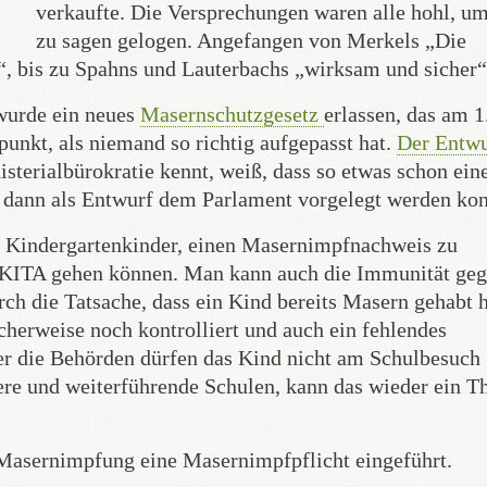
verkaufte. Die Versprechungen waren alle hohl, um
zu sagen gelogen. Angefangen von Merkels „Die
“, bis zu Spahns und Lauterbachs „wirksam und sicher“
wurde ein neues
Masernschutzgesetz
erlassen, das am 
punkt, als niemand so richtig aufgepasst hat.
Der Entwu
terialbürokratie kennt, weiß, dass so etwas schon ein
 dann als Entwurf dem Parlament vorgelegt werden kon
ür Kindergartenkinder, einen Masernimpfnachweis zu
ie KITA gehen können. Man kann auch die Immunität ge
ch die Tatsache, dass ein Kind bereits Masern gehabt 
cherweise noch kontrolliert und auch ein fehlendes
r die Behörden dürfen das Kind nicht am Schulbesuch
here und weiterführende Schulen, kann das wieder ein 
 Masernimpfung eine Masernimpfpflicht eingeführt.