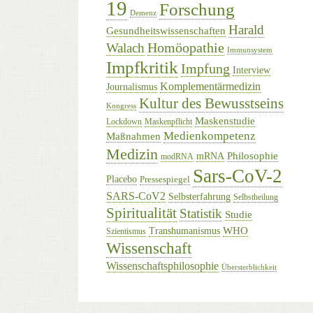
19
Forschung
Demenz
Harald
Gesundheitswissenschaften
Homöopathie
Walach
Immunsystem
Impfkritik
Impfung
Interview
Komplementärmedizin
Journalismus
Kultur des Bewusstseins
Kongress
Maskenstudie
Lockdown
Maskenpflicht
Medienkompetenz
Maßnahmen
Medizin
Philosophie
mRNA
modRNA
Sars-CoV-2
Placebo
Pressespiegel
SARS-CoV2
Selbsterfahrung
Selbstheilung
Spiritualität
Statistik
Studie
WHO
Transhumanismus
Szientismus
Wissenschaft
Wissenschaftsphilosophie
Übersterblichkeit