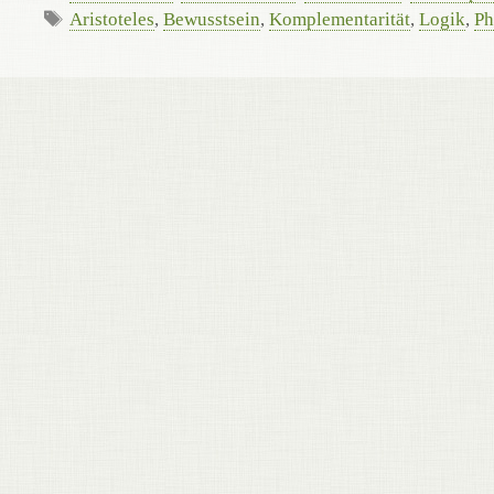
Schlagwörter
Aristoteles
,
Bewusstsein
,
Komplementarität
,
Logik
,
Ph