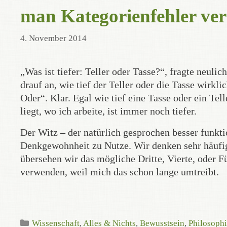
man Kategorienfehler ve
4. November 2014
„Was ist tiefer: Teller oder Tasse?“, fragte neul
drauf an, wie tief der Teller oder die Tasse wirkl
Oder“. Klar. Egal wie tief eine Tasse oder ein Tell
liegt, wo ich arbeite, ist immer noch tiefer.
Der Witz – der natürlich gesprochen besser funkti
Denkgewohnheit zu Nutze. Wir denken sehr häufig
übersehen wir das mögliche Dritte, Vierte, oder F
verwenden, weil mich das schon lange umtreibt.
Kategorien
Wissenschaft
,
Alles & Nichts
,
Bewusstsein
,
Philosoph