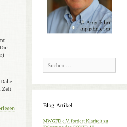
mmt
„Die
r)
Suchen
nach:
 Dabei
 Zeit
Blog-Artikel
rlesen
MWGFD e.V. fordert Klarheit zu