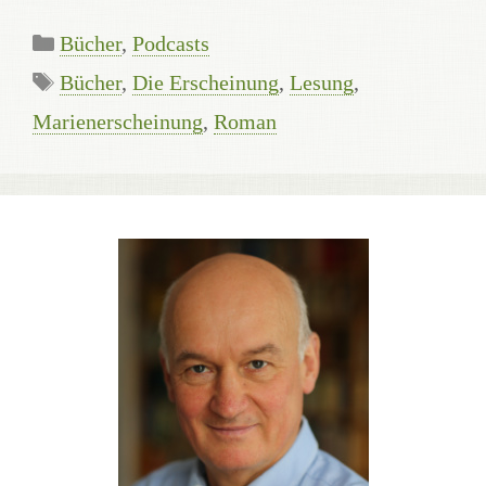
Kategorien
Bücher
,
Podcasts
Schlagwörter
Bücher
,
Die Erscheinung
,
Lesung
,
Marienerscheinung
,
Roman