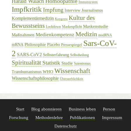
Homöopathie
Harald Walach
Immunsystem
Impfkritik
Impfung
Interview
Journalismus
Kultur des
Komplementärmedizin
Kongress
Bewusstseins
Maskenstudie
Lockdown
Maskenpflicht
Medizin
Medienkompetenz
Maßnahmen
modRNA
Sars-CoV-
Philosophie
mRNA
Placebo
Pressespiegel
2
SARS-CoV2
Selbsterfahrung
Selbstheilung
Spiritualität
Statistik
Studie
Szientismus
Wissenschaft
WHO
Transhumanismus
Wissenschaftsphilosophie
Übersterblichkeit
Start
Blog abonnieren
Business leben
Person
Forschung
Methodenlehre
Publikationen
Impressum
Datenschutz