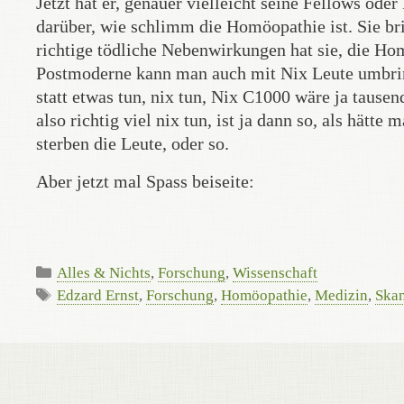
Jetzt hat er, genauer vielleicht seine Fellows od
darüber, wie schlimm die Homöopathie ist. Sie bri
richtige tödliche Nebenwirkungen hat sie, die Homö
Postmoderne kann man auch mit Nix Leute umbrin
statt etwas tun, nix tun, Nix C1000 wäre ja tause
also richtig viel nix tun, ist ja dann so, als hätte
sterben die Leute, oder so.
Aber jetzt mal Spass beiseite:
Kategorien
Alles & Nichts
,
Forschung
,
Wissenschaft
Schlagwörter
Edzard Ernst
,
Forschung
,
Homöopathie
,
Medizin
,
Ska