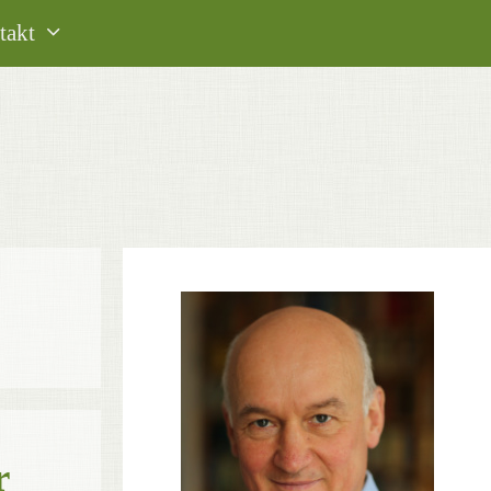
takt
r