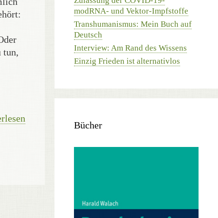
Zulassung der COVID-19-
mlich
modRNA- und Vektor-Impfstoffe
ehört:
Transhumanismus: Mein Buch auf
Deutsch
Oder
Interview: Am Rand des Wissens
 tun,
Einzig Frieden ist alternativlos
rlesen
Bücher