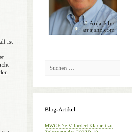
ll ist
er
Suchen
icht
nach:
rden
Blog-Artikel
MWGFD e.V. fordert Klarheit zu