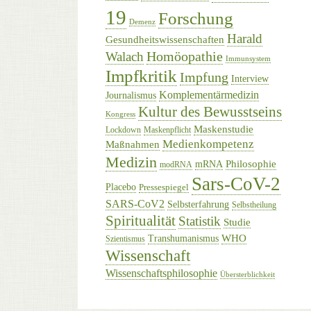
19
Forschung
Demenz
Harald
Gesundheitswissenschaften
Homöopathie
Walach
Immunsystem
Impfkritik
Impfung
Interview
Komplementärmedizin
Journalismus
Kultur des Bewusstseins
Kongress
Maskenstudie
Lockdown
Maskenpflicht
Medienkompetenz
Maßnahmen
Medizin
Philosophie
mRNA
modRNA
Sars-CoV-2
Placebo
Pressespiegel
SARS-CoV2
Selbsterfahrung
Selbstheilung
Spiritualität
Statistik
Studie
WHO
Transhumanismus
Szientismus
Wissenschaft
Wissenschaftsphilosophie
Übersterblichkeit