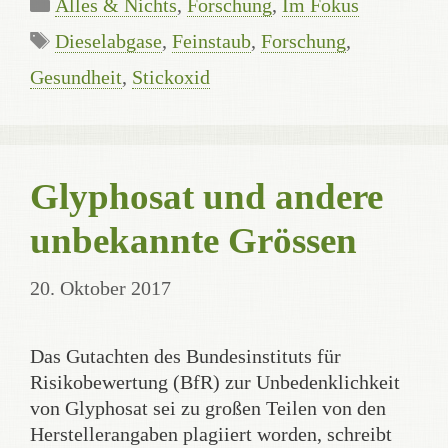
Kategorien
Alles & Nichts
,
Forschung
,
Im Fokus
Schlagwörter
Dieselabgase
,
Feinstaub
,
Forschung
,
Gesundheit
,
Stickoxid
Glyphosat und andere
unbekannte Grössen
20. Oktober 2017
Das Gutachten des Bundesinstituts für
Risikobewertung (BfR) zur Unbedenklichkeit
von Glyphosat sei zu großen Teilen von den
Herstellerangaben plagiiert worden, schreibt