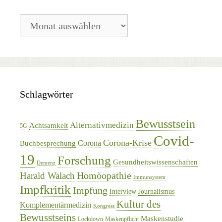
Blog-
Archiv
Schlagwörter
Bewusstsein
Alternativmedizin
Achtsamkeit
5G
Covid-
Corona-Krise
Corona
Buchbesprechung
19
Forschung
Gesundheitswissenschaften
Demenz
Homöopathie
Harald Walach
Immunsystem
Impfkritik
Impfung
Interview
Journalismus
Kultur des
Komplementärmedizin
Kongress
Bewusstseins
Maskenstudie
Lockdown
Maskenpflicht