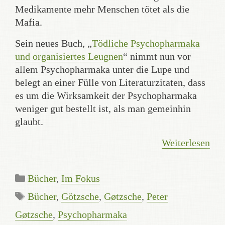
Medikamente mehr Menschen tötet als die
Mafia.
Sein neues Buch, „
Tödliche Psychopharmaka
und organisiertes Leugnen
“ nimmt nun vor
allem Psychopharmaka unter die Lupe und
belegt an einer Fülle von Literaturzitaten, dass
es um die Wirksamkeit der Psychopharmaka
weniger gut bestellt ist, als man gemeinhin
glaubt.
Weiterlesen
Kategorien
Bücher
,
Im Fokus
Schlagwörter
Bücher
,
Götzsche
,
Gøtzsche
,
Peter
Gøtzsche
,
Psychopharmaka