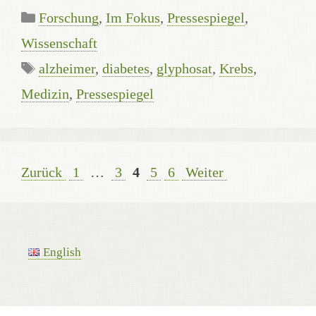
Kategorien
Forschung
,
Im Fokus
,
Pressespiegel
,
Wissenschaft
Schlagwörter
alzheimer
,
diabetes
,
glyphosat
,
Krebs
,
Medizin
,
Pressespiegel
Seite
Seite
Seite
Seite
Seite
Zurück
1
…
3
4
5
6
Weiter
English