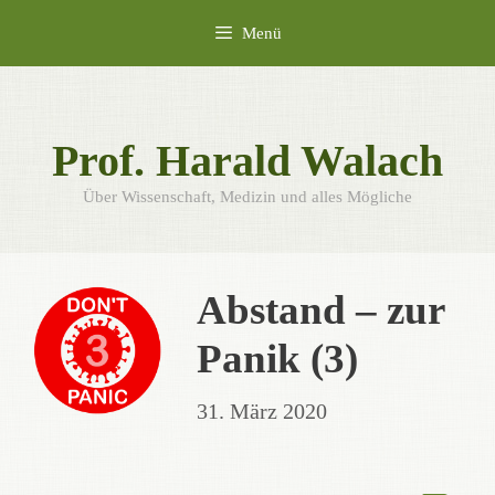
Zum
Menü
Inhalt
springen
Prof. Harald Walach
Über Wissenschaft, Medizin und alles Mögliche
Abstand – zur
Panik (3)
31. März 2020