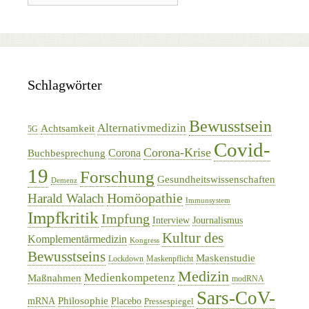
Schlagwörter
Bewusstsein
Alternativmedizin
Achtsamkeit
5G
Covid-
Corona-Krise
Corona
Buchbesprechung
19
Forschung
Gesundheitswissenschaften
Demenz
Homöopathie
Harald Walach
Immunsystem
Impfkritik
Impfung
Interview
Journalismus
Kultur des
Komplementärmedizin
Kongress
Bewusstseins
Maskenstudie
Lockdown
Maskenpflicht
Medizin
Medienkompetenz
Maßnahmen
modRNA
Sars-CoV-
Philosophie
mRNA
Placebo
Pressespiegel